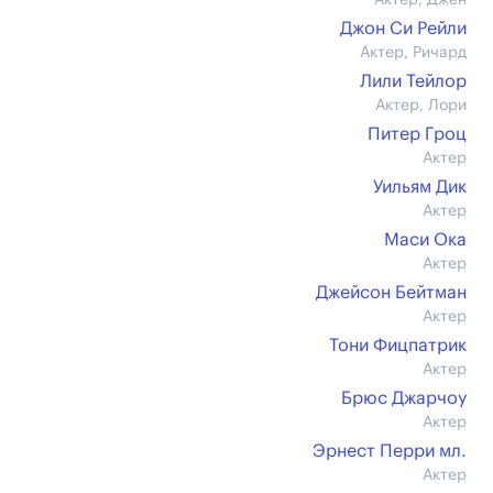
Актер, Джен
Джон Си Рейли
Актер, Ричард
Лили Тейлор
Актер, Лори
Питер Гроц
Актер
Уильям Дик
Актер
Маси Ока
Актер
Джейсон Бейтман
Актер
Тони Фицпатрик
Актер
Брюс Джарчоу
Актер
Эрнест Перри мл.
Актер