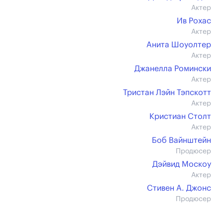
Актер
Ив Рохас
Актер
Анита Шоуолтер
Актер
Джанелла Ромински
Актер
Тристан Лэйн Тэпскотт
Актер
Кристиан Столт
Актер
Боб Вайнштейн
Продюсер
Дэйвид Москоу
Актер
Стивен А. Джонс
Продюсер