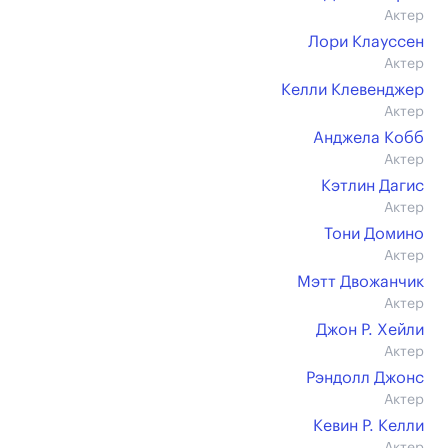
Актер
Лори Клауссен
Актер
Келли Клевенджер
Актер
Анджела Кобб
Актер
Кэтлин Дагис
Актер
Тони Домино
Актер
Мэтт Двожанчик
Актер
Джон Р. Хейли
Актер
Рэндолл Джонс
Актер
Кевин Р. Келли