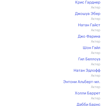
Крис Гарднер
Актер
Джошуа Эбер
Актер
Натан Гайст
Актер
Джо Фарина
Актер
Шон Гэйл
Актер
Гил Беллоуз
Актер
Натан Эдлофф
Актер
Энтони Альберт-мл.
Актер
Холли Баррет
Актер
Дэбби Барнс