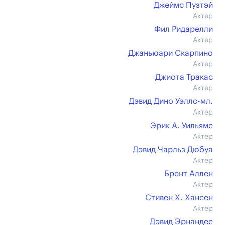
Джеймс Пузтэй
Актер
Фил Ридарелли
Актер
Джаньюари Скарпино
Актер
Джиота Тракас
Актер
Дэвид Дино Уэллс-мл.
Актер
Эрик А. Уильямс
Актер
Дэвид Чарльз Дюбуа
Актер
Брент Аллен
Актер
Стивен Х. Хансен
Актер
Дэвид Эрнандес