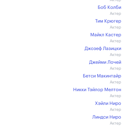
Актер
Боб Колби
Актер
Тим Крюгер
Актер
Майкл Кастер
Актер
Джозеф Лазицки
Актер
Джейми Лочей
Актер
Бетси Макинтайр
Актер
Никки Тэйлор Мелтон
Актер
Хэйли Ниро
Актер
Линдси Ниро
Актер