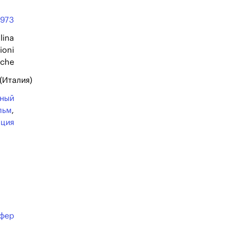
1973
lina
ioni
iche
 (Италия)
нный
льм
,
ация
ефер