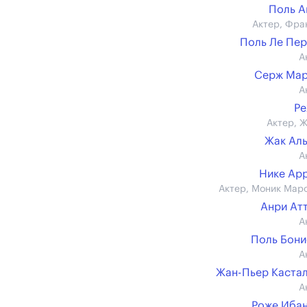
Поль А
Актер, Фра
Поль Ле Пе
А
Серж Мар
А
Ре
Актер, 
Жак Ал
А
Нике Ар
Актер, Моник Мар
Анри Ат
А
Поль Бон
А
Жан-Пьер Каста
А
Роже Иба