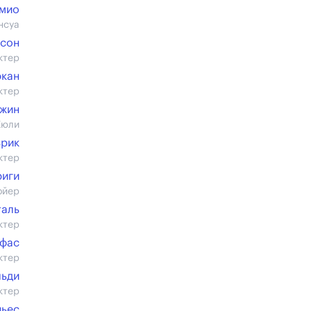
мио
нсуа
рсон
ктер
кан
ктер
жин
Жюли
ьрик
ктер
риги
ойер
таль
ктер
ифас
ктер
льди
ктер
ньес