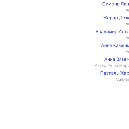
Симона Ла
А
Жерар Деж
А
Владимир Ант
А
Анна Камен
А
Анна Вязе
Актер, Анна Мар
Паскаль Жа
Сцена