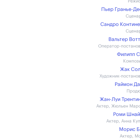
Режи
Пьер Гранье-Д
Сцена
Сандро Контин
Сцена
Вальтер Вот
Оператор-постано
Филипп 
Композ
Жак Со
Художник-постано
Раймон Д
Прод
Жан-Луи Тренти
Актер, Жюльен Мар
Роми Шнай
Актер, Анна Ку
Морис Б
Актер, М