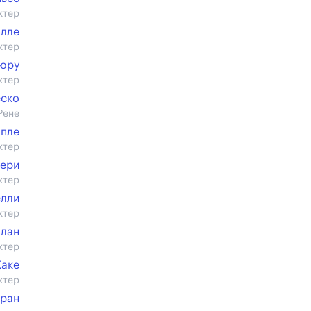
ктер
олле
ктер
Дюру
ктер
еско
Рене
пле
ктер
ери
ктер
лли
ктер
ллан
ктер
Жаке
ктер
гран