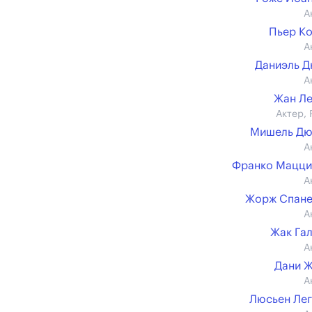
А
Пьер К
А
Даниэль 
А
Жан Л
Актер, 
Мишель Дю
А
Франко Мацци
А
Жорж Спане
А
Жак Га
А
Дани 
А
Люсьен Ле