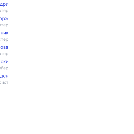
ндри
ктер
орж
ктер
оник
ктер
кова
ктер
мски
ойер
рден
рист