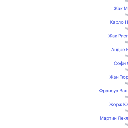
А
Жак М
А
Карло 
А
Жак Рис
А
Андре 
А
Софи 
А
Жан Тю
А
Франсуа Ва
А
Жорж Ю
А
Мартин Лек
А