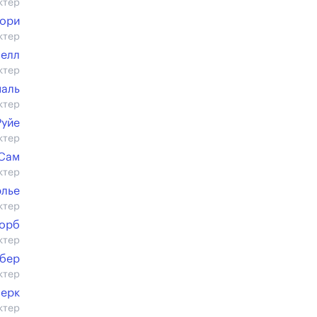
ктер
ори
ктер
Нелл
ктер
паль
ктер
Руйе
ктер
Сам
ктер
рлье
ктер
лорб
ктер
бер
ктер
лерк
ктер