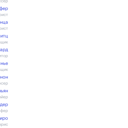
ссер
ефер
рист
енца
рист
титц
вщик
Сард
итор
лнье
вщик
анон
юсер
ньян
ойер
дер
пфер
иро
орис