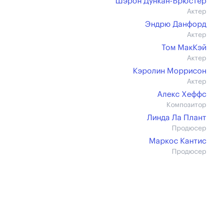
Шэрон Дункан-Брюстер
Актер
Эндрю Данфорд
Актер
Том МакКэй
Актер
Кэролин Моррисон
Актер
Алекс Хеффс
Композитор
Линда Ла Плант
Продюсер
Маркос Кантис
Продюсер