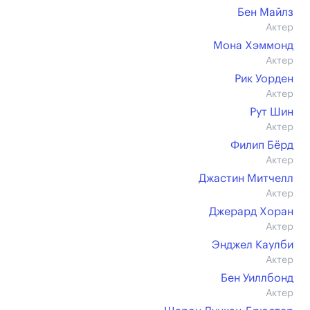
Бен Майлз
Актер
Мона Хэммонд
Актер
Рик Уорден
Актер
Рут Шин
Актер
Филип Бёрд
Актер
Джастин Митчелл
Актер
Джерард Хоран
Актер
Энджел Каулби
Актер
Бен Уиллбонд
Актер