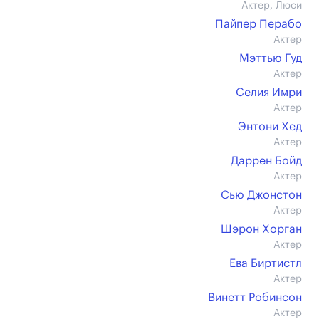
Актер, Люси
Пайпер Перабо
Актер
Мэттью Гуд
Актер
Селия Имри
Актер
Энтони Хед
Актер
Даррен Бойд
Актер
Сью Джонстон
Актер
Шэрон Хорган
Актер
Ева Биртистл
Актер
Винетт Робинсон
Актер