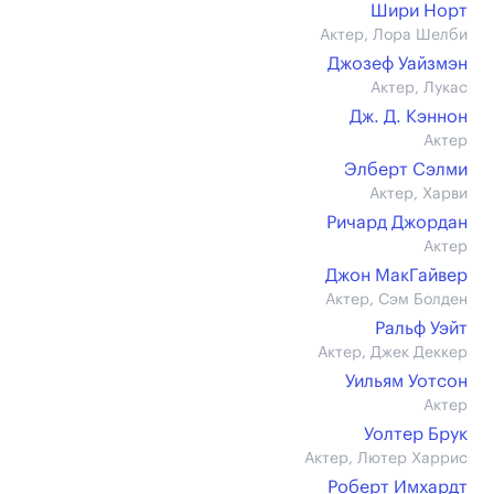
Шири Норт
Актер, Лора Шелби
Джозеф Уайзмэн
Актер, Лукас
Дж. Д. Кэннон
Актер
Элберт Сэлми
Актер, Харви
Ричард Джордан
Актер
Джон МакГайвер
Актер, Сэм Болден
Ральф Уэйт
Актер, Джек Деккер
Уильям Уотсон
Актер
Уолтер Брук
Актер, Лютер Харрис
Роберт Имхардт