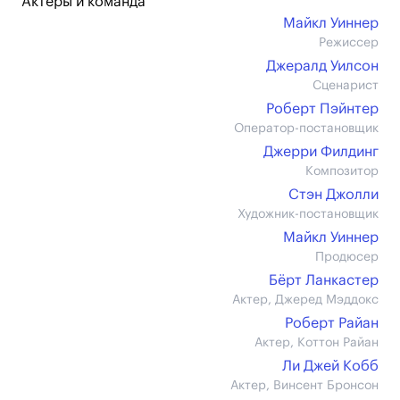
Актеры и команда
Майкл Уиннер
Режиссер
Джералд Уилсон
Сценарист
Роберт Пэйнтер
Оператор-постановщик
Джерри Филдинг
Композитор
Стэн Джолли
Художник-постановщик
Майкл Уиннер
Продюсер
Бёрт Ланкастер
Актер, Джеред Мэддокс
Роберт Райан
Актер, Коттон Райан
Ли Джей Кобб
Актер, Винсент Бронсон