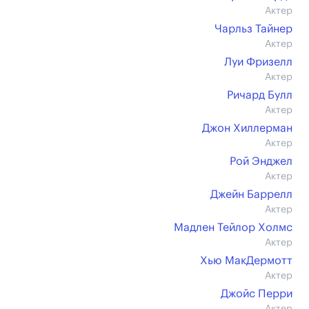
Актер
Чарльз Тайнер
Актер
Луи Фризелл
Актер
Ричард Булл
Актер
Джон Хиллерман
Актер
Рой Энджел
Актер
Джейн Баррелл
Актер
Мадлен Тейлор Холмс
Актер
Хью МакДермотт
Актер
Джойс Перри