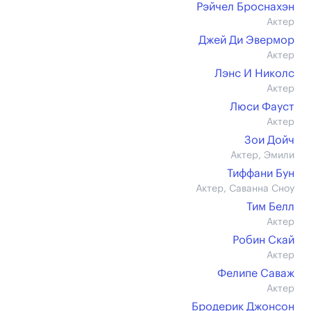
Рэйчел Броснахэн
Актер
Джей Ди Эвермор
Актер
Лэнс И Николс
Актер
Люси Фауст
Актер
Зои Дойч
Актер, Эмили
Тиффани Бун
Актер, Саванна Сноу
Тим Белл
Актер
Робин Скай
Актер
Фелипе Саваж
Актер
Бродерик Джонсон