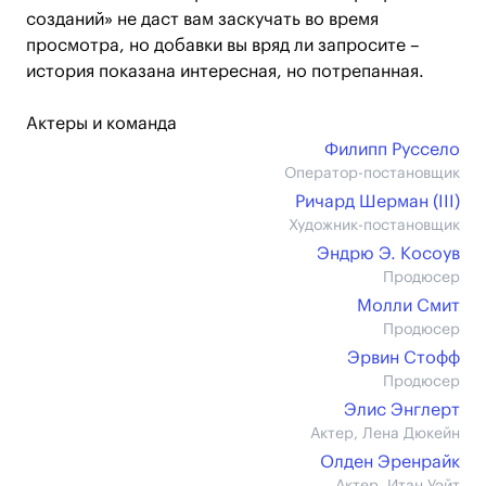
созданий» не даст вам заскучать во время
просмотра, но добавки вы вряд ли запросите –
история показана интересная, но потрепанная.
Актеры и команда
Филипп Руссело
Оператор-постановщик
Ричард Шерман (III)
Художник-постановщик
Эндрю Э. Косоув
Продюсер
Молли Смит
Продюсер
Эрвин Стофф
Продюсер
Элис Энглерт
Актер, Лена Дюкейн
Олден Эренрайк