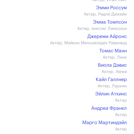
Актер, Итан Уэйт
Эмми Россум
Актер, Ридли Дюкейн
Эмма Томпсон
Актер, миссис Линкольн
Джереми Айронс
Актер, Мэйкон Мельхиседек Равенвуд
Томас Манн
Актер, Линк
Виола Дэвис
Актер, Амма
Кайл Галлнер
Актер, Ларкин
Эйлин Аткинс
Актер
Андреа Франкл
Актер
Марго Мартиндэйл
Актер