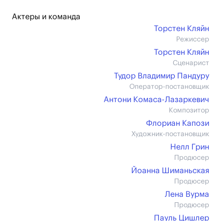
Актеры и команда
Торстен Кляйн
Режиссер
Торстен Кляйн
Сценарист
Тудор Владимир Пандуру
Оператор-постановщик
Антони Комаса-Лазаркевич
Композитор
Флориан Капози
Художник-постановщик
Нелл Грин
Продюсер
Йоанна Шиманьская
Продюсер
Лена Вурма
Продюсер
Пауль Цишлер