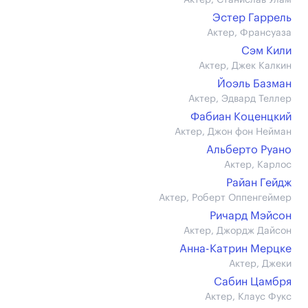
Актер, Станислав Улам
Эстер Гаррель
Актер, Франсуаза
Сэм Кили
Актер, Джек Калкин
Йоэль Базман
Актер, Эдвард Теллер
Фабиан Коценцкий
Актер, Джон фон Нейман
Альберто Руано
Актер, Карлос
Райан Гейдж
Актер, Роберт Оппенгеймер
Ричард Мэйсон
Актер, Джордж Дайсон
Анна-Катрин Мерцке
Актер, Джеки
Сабин Цамбря
Актер, Клаус Фукс