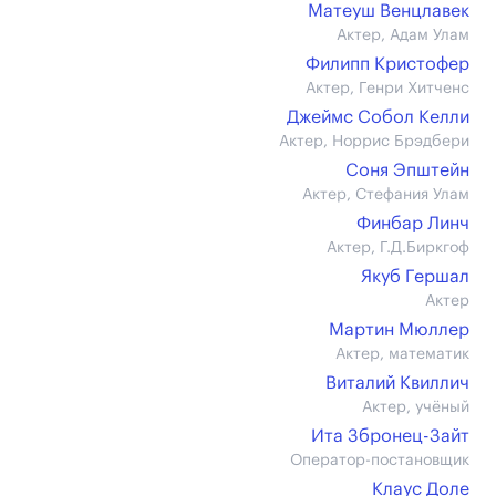
Матеуш Венцлавек
Актер, Адам Улам
Филипп Кристофер
Актер, Генри Хитченс
Джеймс Собол Келли
Актер, Норрис Брэдбери
Соня Эпштейн
Актер, Стефания Улам
Финбар Линч
Актер, Г.Д.Биркгоф
Якуб Гершал
Актер
Мартин Мюллер
Актер, математик
Виталий Квиллич
Актер, учёный
Ита Збронец-Зайт
Оператор-постановщик
Клаус Доле