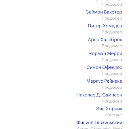
Продюсер
Саймон Бакстер
Продюсер
Питер Хэмпден
Продюсер
Арно Хазеброк
Продюсер
Норман Мерри
Продюсер
Симон Офенлох
Продюсер
Маркус Рейнеке
Продюсер
Николас Д. Сампсон
Продюсер
Эва Хорних
Кастинг
Филипп Тлокиньский