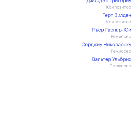
Джордже Григориу
Композитор
Герт Вилден
Композитор
Пьер Гаспар-Юи
Режиссер
Серджиу Николаеску
Режиссер
Вальтер Ульбрих
Продюсер