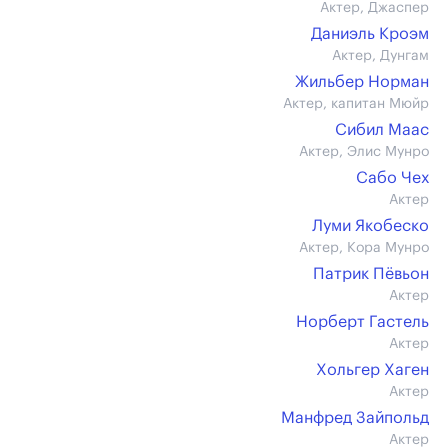
Актер, Джаспер
Даниэль Кроэм
Актер, Дунгам
Жильбер Норман
Актер, капитан Мюйр
Сибил Маас
Актер, Элис Мунро
Сабо Чех
Актер
Луми Якобеско
Актер, Кора Мунро
Патрик Пёвьон
Актер
Норберт Гастель
Актер
Хольгер Хаген
Актер
Манфред Зайпольд
Актер