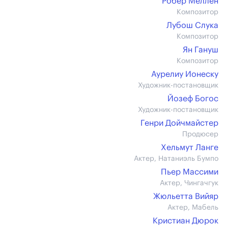
Робер Меллен
Композитор
Лубош Слука
Композитор
Ян Гануш
Композитор
Аурелиу Ионеску
Художник-постановщик
Йозеф Богос
Художник-постановщик
Генри Дойчмайстер
Продюсер
Хельмут Ланге
Актер, Натаниэль Бумпо
Пьер Массими
Актер, Чингачгук
Жюльетта Вийяр
Актер, Мабель
Кристиан Дюрок