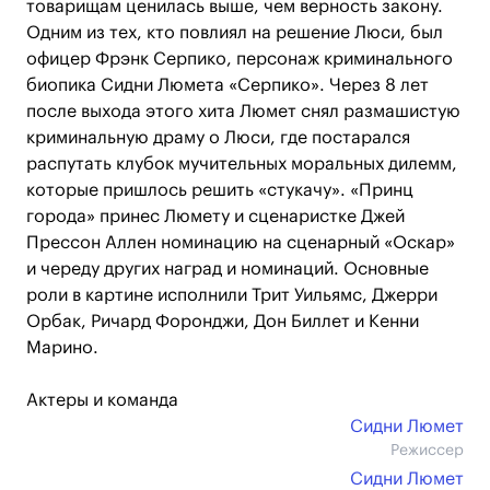
товарищам ценилась выше, чем верность закону.
Одним из тех, кто повлиял на решение Люси, был
офицер Фрэнк Серпико, персонаж криминального
биопика Сидни Люмета «Серпико». Через 8 лет
после выхода этого хита Люмет снял размашистую
криминальную драму о Люси, где постарался
распутать клубок мучительных моральных дилемм,
которые пришлось решить «стукачу». «Принц
города» принес Люмету и сценаристке Джей
Прессон Аллен номинацию на сценарный «Оскар»
и череду других наград и номинаций. Основные
роли в картине исполнили Трит Уильямс, Джерри
Орбак, Ричард Форонджи, Дон Биллет и Кенни
Марино.
Актеры и команда
Сидни Люмет
Режиссер
Сидни Люмет