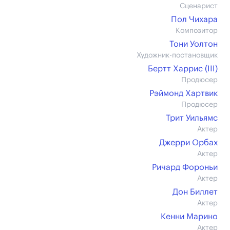
Сценарист
Пол Чихара
Композитор
Тони Уолтон
Художник-постановщик
Бертт Харрис (III)
Продюсер
Рэймонд Хартвик
Продюсер
Трит Уильямс
Актер
Джерри Орбах
Актер
Ричард Фороньи
Актер
Дон Биллет
Актер
Кенни Марино
Актер