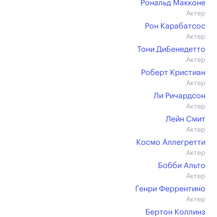
Рональд Макконе
Актер
Рон Карабатсос
Актер
Тони ДиБенедетто
Актер
Роберт Кристиан
Актер
Ли Ричардсон
Актер
Лейн Смит
Актер
Космо Аллегретти
Актер
Бобби Альто
Актер
Генри Феррентино
Актер
Бертон Коллинз