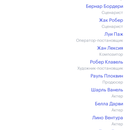
Бернар Бордери
Сценарист
Жак Робер
Сценарист
Луи Паж
Оператор-постановщик
Жан Лексия
Композитор
Робер Клавель
Художник-постановщик
Рауль Плоквин
Продюсер
Шарль Ванель
Актер
Белла Дарви
Актер
Лино Вентура
Актер