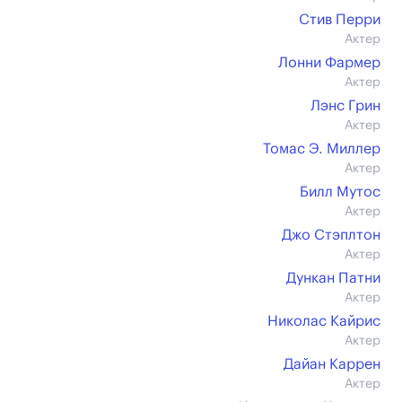
Стив Перри
Актер
Лонни Фармер
Актер
Лэнс Грин
Актер
Томас Э. Миллер
Актер
Билл Мутос
Актер
Джо Стэплтон
Актер
Дункан Патни
Актер
Николас Кайрис
Актер
Дайан Каррен
Актер