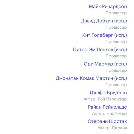
Майк Ричардсон
Продюсер
Дэвид Добкин (иcп.)
Продюсер
Кит Голдберг (иcп.)
Продюсер
Питер Эм Ленков (иcп.)
Продюсер
Ори Мармур (иcп.)
Продюсер
Джонатан Комак Мартин (иcп.)
Продюсер
Джефф Бриджес
Актер, Рой Палсифер
Райан Рейнольдс
Актер, Ник Уокер
Стефани Шостак
Актер, Джулия