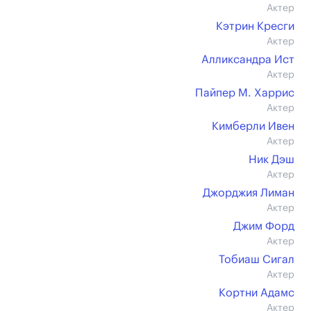
Актер
Кэтрин Кресги
Актер
Алликсандра Ист
Актер
Пайпер М. Харрис
Актер
Кимберли Ивен
Актер
Ник Дэш
Актер
Джорджия Лиман
Актер
Джим Форд
Актер
Тобиаш Сигал
Актер
Кортни Адамс
Актер