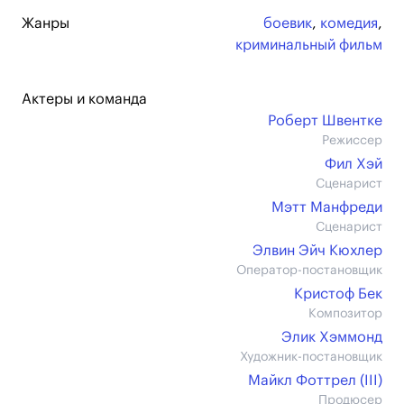
Жанры
боевик
,
комедия
,
криминальный фильм
Актеры и команда
Роберт Швентке
Режиссер
Фил Хэй
Сценарист
Мэтт Манфреди
Сценарист
Элвин Эйч Кюхлер
Оператор-постановщик
Кристоф Бек
Композитор
Элик Хэммонд
Художник-постановщик
Майкл Фоттрел (III)
Продюсер