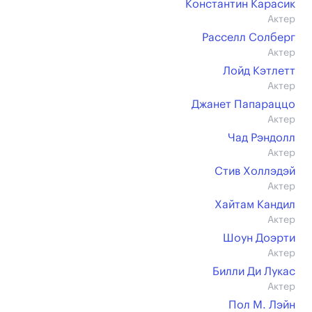
Константин Карасик
Актер
Расселл Солберг
Актер
Лойд Кэтлетт
Актер
Джанет Папараццо
Актер
Чад Рэндолл
Актер
Стив Холлэдэй
Актер
Хайтам Кандил
Актер
Шоун Доэрти
Актер
Билли Ди Лукас
Актер
Пол М. Лэйн