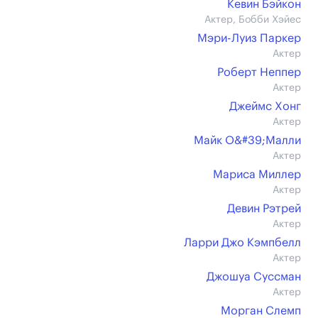
Кевин Бэйкон
Актер, Бобби Хэйес
Мэри-Луиз Паркер
Актер
Роберт Неппер
Актер
Джеймс Хонг
Актер
Майк О&#39;Малли
Актер
Мариса Миллер
Актер
Девин Рэтрей
Актер
Ларри Джо Кэмпбелл
Актер
Джошуа Суссман
Актер
Морган Слемп