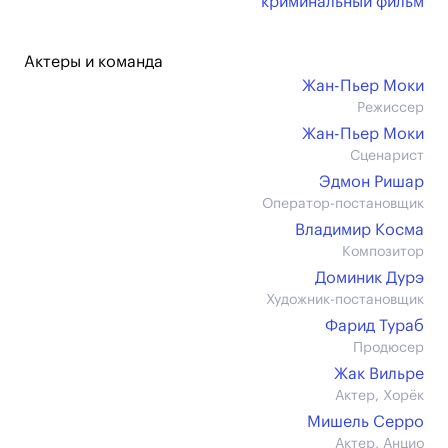
криминальный фильм
Актеры и команда
Жан-Пьер Моки
Режиссер
Жан-Пьер Моки
Сценарист
Эдмон Ришар
Оператор-постановщик
Владимир Косма
Композитор
Доминик Дурэ
Художник-постановщик
Фарид Тураб
Продюсер
Жак Вильре
Актер, Хорёк
Мишель Серро
Актер, Анцио