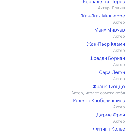
Бернадетта Перес
Актер, Бланш
Жан-Жак Мальербе
Актер
Ману Мируар
Актер
Жан-Пьер Клами
Актер
Фредди Борнан
Актер
Сара Легуи
Актер
Франк Тиоццо
Актер, играет самого себя
Роджер Кнобельшписс
Актер
Джрме Фрей
Актер
Филипп Колье