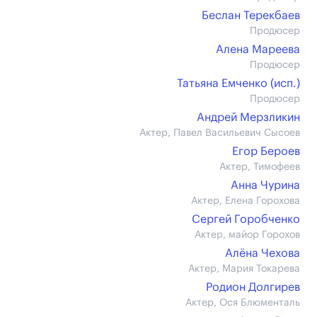
Беслан Терекбаев
Продюсер
Алена Мареева
Продюсер
Татьяна Емченко (иcп.)
Продюсер
Андрей Мерзликин
Актер, Павел Васильевич Сысоев
Егор Бероев
Актер, Тимофеев
Анна Чурина
Актер, Елена Горохова
Сергей Горобченко
Актер, майор Горохов
Алёна Чехова
Актер, Мария Токарева
Родион Долгирев
Актер, Ося Блюменталь