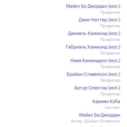
Майкл Би Джордан (иcп.)
Продюсер
Джил Неттер (иcп.)
Продюсер
Даниель Хаммонд (иcп.)
Продюсер
Габриэль Хаммонд (иcп.)
Продюсер
Ниия Куикендалл (иcп.)
Продюсер
Брайан Стивенсон (иcп.)
Продюсер
Артур Спектор (иcп.)
Продюсер
Кармен Куба
Кастинг
Майкл Би Джордан
Актер, Брайан Стивенсон