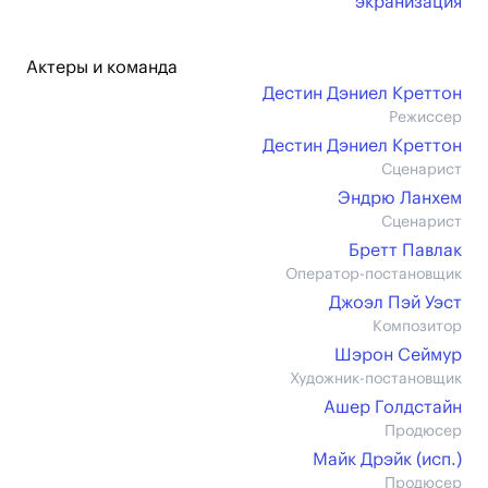
экранизация
Актеры и команда
Дестин Дэниел Креттон
Режиссер
Дестин Дэниел Креттон
Сценарист
Эндрю Ланхем
Сценарист
Бретт Павлак
Оператор-постановщик
Джоэл Пэй Уэст
Композитор
Шэрон Сеймур
Художник-постановщик
Ашер Голдстайн
Продюсер
Майк Дрэйк (иcп.)
Продюсер