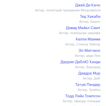
Джей Ди Качо
Актер, почетный гражданин Монровилля
Тед Хакаби
Актер, Барнс
Дэвид Майкл-Смит
Актер, помощник шерифа
Келли Мамме
Актер, Стелла Тейлор
Эл Митчелл
Актер, дядя Лео
Даррил ДаблЮ Ханди
Актер, Бернард
Диадра Мур
Актер, Деб
Татум Пендер
Актер, Трейси
Тодд Лэйн Томпсон
Актер, офицер полиции