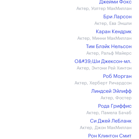
Джейми Фокс
Актер, Уолтер МакМиллан
Бри Ларсон
Актер, Ева Эншли
Каран Кендрик
Актер, Минни МакМиллан
Тим Блэйк Нельсон
Актер, Ральф Майерс
О&#39;Ши Джексон-мл.
Актер, Энтони Рей Хинтон
Роб Морган
Актер, Херберт Ричардсон
Линдсей Эйлифф
Актер, Фостер
Рода Гриффис
Актер, Памела Бачаб
Си Джей ЛеБланк
Актер, Джон МакМиллан
Рон Клинтон Смит