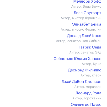
Мэллори Хофф
Актер, Элис Брукс
Билл Соутворт
Актер, мистер Франклин
Элизабет Бекка
Актер, миссис Франклин
Доналд Джей Коко
Актер, сенатор Пол Саймон
Патрик Седа
Актер, сенатор Эйд
Себастьян Юджин Хансен
Актер, Крис
Десмонд Филиппс
Актер, клерк
Джей ДеВон Джонсон
Актер, мерзавец
Леонард Ролл
Актер, горожанин
Оливия де Паукс