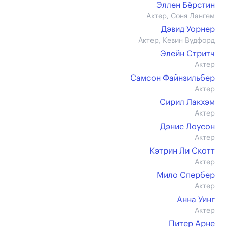
Эллен Бёрстин
Актер, Соня Лангем
Дэвид Уорнер
Актер, Кевин Вудфорд
Элейн Стритч
Актер
Самсон Файнзильбер
Актер
Сирил Лакхэм
Актер
Дэнис Лоусон
Актер
Кэтрин Ли Скотт
Актер
Мило Спербер
Актер
Анна Уинг
Актер
Питер Арне