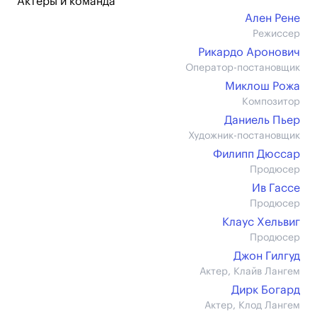
Актеры и команда
Ален Рене
Режиссер
Рикардо Аронович
Оператор-постановщик
Миклош Рожа
Композитор
Даниель Пьер
Художник-постановщик
Филипп Дюссар
Продюсер
Ив Гассе
Продюсер
Клаус Хельвиг
Продюсер
Джон Гилгуд
Актер, Клайв Лангем
Дирк Богард
Актер, Клод Лангем