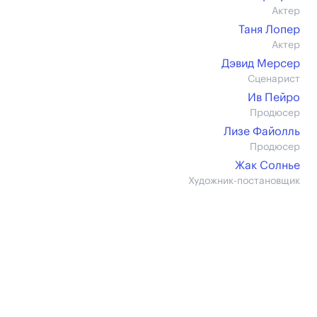
Актер
Таня Лопер
Актер
Дэвид Мерсер
Сценарист
Ив Пейро
Продюсер
Лизе Файолль
Продюсер
Жак Солнье
Художник-постановщик