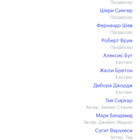
Продюсер
Шери Сингер
Продюсер
Фернандо Шев
Продюсер
Роберт Врум
Продюсер
Алексис Бут
Кастинг
Жюли Бретон
Кастинг
Дебора Джордж
Кастинг
Тия Сиркар
Актер, Хейзел Стэнли
Марк Бендавид
Актер, Джеймс Медоуз
Сугит Варухесе
Актер, Тед