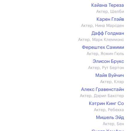
Кайана Тереза
Актер, Шелби
Карен Глэйв
Актер, Нина Марсден
Дафф Голдман
Актер, Марк Клеммонс
Ферештех Самими
Актер, Ясмин Гюль
Элисон Брукс
Актер, Рут Бертон
Майя Вуйчич
Актер, Клэр
Алекс Гравенстайн
Актер, Дэрил Бакстер
Кэтрин Кинг Со
Актер, Ребекка
Мишель Эйд
Актер, Бен