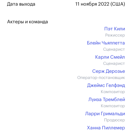
Дата выхода
11 ноября 2022 (США)
Актеры и команда
Пэт Кили
Режиссер
Блейн Чьяппетта
Сценарист
Карли Смейл
Сценарист
Серж Дерозье
Оператор-постановщик
Джеймс Гелфэнд
Композитор
Луиза Тремблей
Композитор
Ларри Гримальди
Продюсер
Ханна Пиллемер