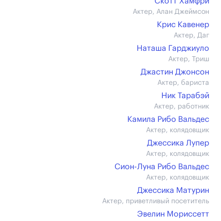
Скотт Хамфри
Актер, Алан Джеймсон
Крис Кавенер
Актер, Даг
Наташа Гарджиуло
Актер, Триш
Джастин Джонсон
Актер, бариста
Ник Тарабэй
Актер, работник
Камила Рибо Вальдес
Актер, колядовщик
Джессика Лупер
Актер, колядовщик
Сион-Луна Рибо Вальдес
Актер, колядовщик
Джессика Матурин
Актер, приветливый посетитель
Эвелин Мориссетт