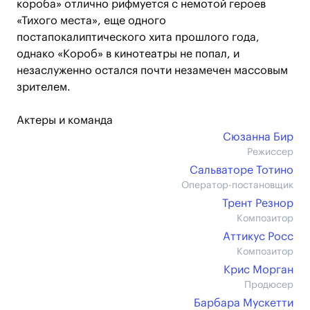
короба» отлично рифмуется с немотой героев
«Тихого места», еще одного
постапокалиптического хита прошлого года,
однако «Короб» в кинотеатры не попал, и
незаслуженно остался почти незамечен массовым
зрителем.
Актеры и команда
Сюзанна Бир
Режиссер
Сальваторе Тотино
Оператор-постановщик
Трент Резнор
Композитор
Аттикус Росс
Композитор
Крис Морган
Продюсер
Барбара Мускетти