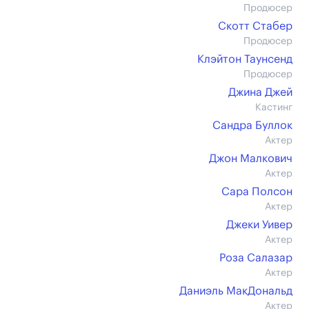
Продюсер
Скотт Стабер
Продюсер
Клэйтон Таунсенд
Продюсер
Джина Джей
Кастинг
Сандра Буллок
Актер
Джон Малкович
Актер
Сара Полсон
Актер
Джеки Уивер
Актер
Роза Салазар
Актер
Даниэль МакДональд
Актер