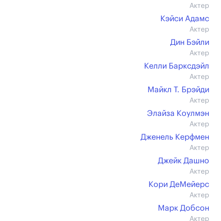
Актер
Кэйси Адамс
Актер
Дин Бэйли
Актер
Келли Барксдэйл
Актер
Майкл Т. Брэйди
Актер
Элайза Коулмэн
Актер
Дженель Керфмен
Актер
Джейк Дашно
Актер
Кори ДеМейерс
Актер
Марк Добсон
Актер