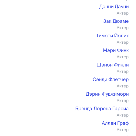
Дэнни Дауни
Актер
Зак Дюаме
Актер
Тимоти Йолих
Актер
Мэри Финк
Актер
Шэнон Финли
Актер
Сэнди Флетчер
Актер
Дэрин Фуджимори
Актер
Бренда Лорена Гарсиа
Актер
Аллен Граф
Актер