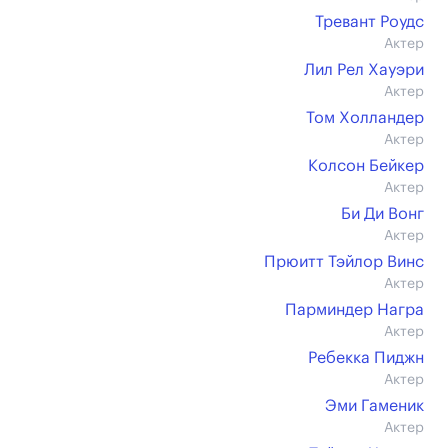
Тревант Роудс
Актер
Лил Рел Хауэри
Актер
Том Холландер
Актер
Колсон Бейкер
Актер
Би Ди Вонг
Актер
Прюитт Тэйлор Винс
Актер
Парминдер Награ
Актер
Ребекка Пиджн
Актер
Эми Гаменик
Актер