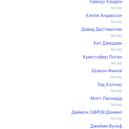
Тэйлор Хэндли
Актер
Хэппи Андерсон
Актер
Дэвид Дастмалчян
Актер
Кит Джардин
Актер
Кристофер Логан
Актер
Шэнон Финли
Актер
Тед Холлис
Актер
Мэтт Леонард
Актер
Деймон О&#39;Дэниел
Актер
Джейми Вульф