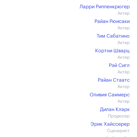
Ларри Риппенкрюгер
Актер
Райан Рюисаки
Актер
Тим Сабатино
Актер
Кортни Шварц
Актер
Рэй Сигл
Актер
Райан Стаатс
Актер
Оливия Саммерс
Актер
Дилан Кларк
Продюсер
Эрик Хайссерер
Сценарист