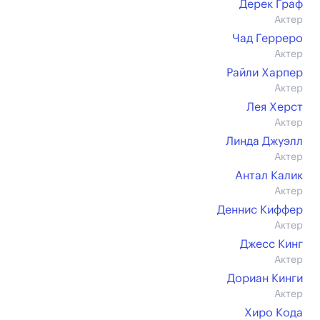
Дерек Граф
Актер
Чад Герреро
Актер
Райли Харпер
Актер
Лея Херст
Актер
Линда Джуэлл
Актер
Антал Калик
Актер
Деннис Киффер
Актер
Джесс Кинг
Актер
Дориан Кинги
Актер
Хиро Кода