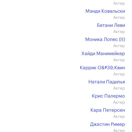
Актер
Мэнди Ковальски
Актер
Бетани Леви
Актер
Моника Лопес (II)
Актер
Хайди Манимейкер
Актер
Каррик О&#39;Квин
Актер
Натали Падилья
Актер
Крис Палермо
Актер
Кара Петерсен
Актер
Джастин Ример
Актер