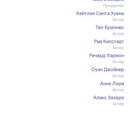
Продюсер
Кейтлин Санта Хуана
Актер
Тео Брионес
Актер
Риа Килстедт
Актер
Ричард Хэрмон
Актер
Оуэн Джойнер
Актер
Анна Лори
Актер
Алекс Захара
Актер