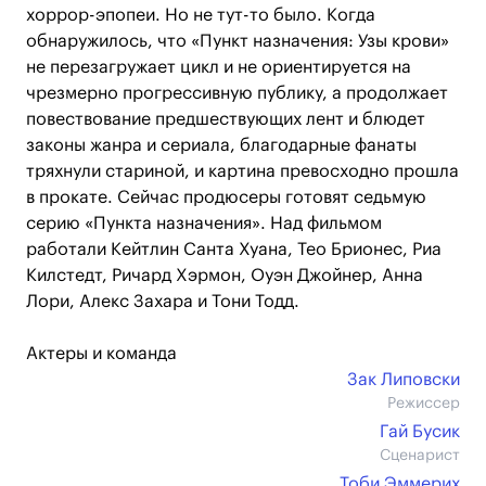
хоррор-эпопеи. Но не тут-то было. Когда
обнаружилось, что «Пункт назначения: Узы крови»
не перезагружает цикл и не ориентируется на
чрезмерно прогрессивную публику, а продолжает
повествование предшествующих лент и блюдет
законы жанра и сериала, благодарные фанаты
тряхнули стариной, и картина превосходно прошла
в прокате. Сейчас продюсеры готовят седьмую
серию «Пункта назначения». Над фильмом
работали Кейтлин Санта Хуана, Тео Брионес, Риа
Килстедт, Ричард Хэрмон, Оуэн Джойнер, Анна
Лори, Алекс Захара и Тони Тодд.
Актеры и команда
Зак Липовски
Режиссер
Гай Бусик
Сценарист
Тоби Эммерих