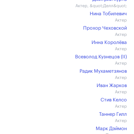
Актер, &quot;Делл&quot;
Нина Тобилевич
Актер
Прохор Чеховской
Актер
Инна Королёва
Актер
Всеволод Кузнецов (II)
Актер
Радик Мухаметзянов
Актер
Иван Жарков
Актер
Стив Келсо
Актер
Таннер Гилл
Актер
Марк Дэймон