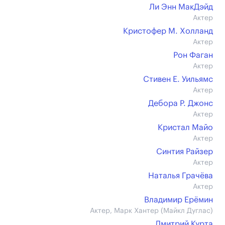
Ли Энн МакДэйд
Актер
Кристофер М. Холланд
Актер
Рон Фаган
Актер
Стивен Е. Уильямс
Актер
Дебора Р. Джонс
Актер
Кристал Майо
Актер
Синтия Райзер
Актер
Наталья Грачёва
Актер
Владимир Ерёмин
Актер, Марк Хантер (Майкл Дуглас)
Дмитрий Курта