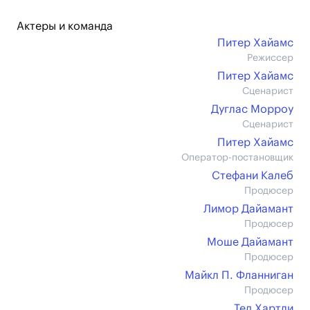
Актеры и команда
Питер Хайамс
Режиссер
Питер Хайамс
Сценарист
Дуглас Морроу
Сценарист
Питер Хайамс
Оператор-постановщик
Стефани Калеб
Продюсер
Лимор Дайамант
Продюсер
Моше Дайамант
Продюсер
Майкл П. Фланниган
Продюсер
Тед Хартли