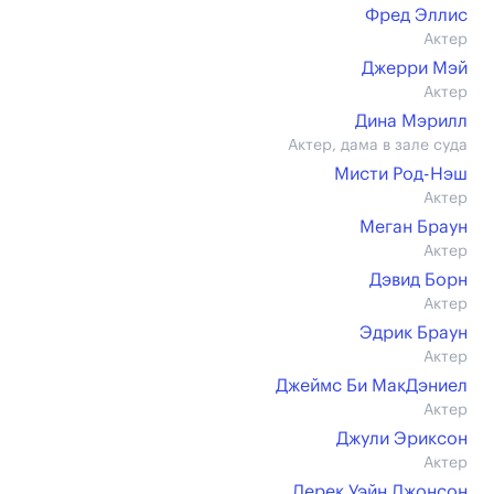
Фред Эллис
Актер
Джерри Мэй
Актер
Дина Мэрилл
Актер, дама в зале суда
Мисти Род-Нэш
Актер
Меган Браун
Актер
Дэвид Борн
Актер
Эдрик Браун
Актер
Джеймс Би МакДэниел
Актер
Джули Эриксон
Актер
Дерек Уэйн Джонсон