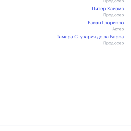
Продюсер
Питер Хайамс
Продюсер
Райан Глориосо
Актер
Тамара Ступарич де ла Барра
Продюсер