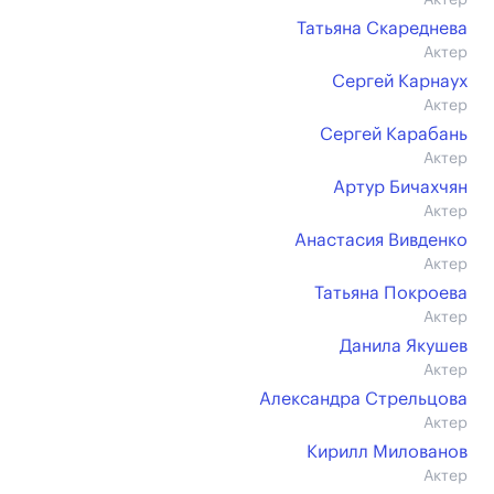
Актер
Татьяна Скареднева
Актер
Сергей Карнаух
Актер
Сергей Карабань
Актер
Артур Бичахчян
Актер
Анастасия Вивденко
Актер
Татьяна Покроева
Актер
Данила Якушев
Актер
Александра Стрельцова
Актер
Кирилл Милованов
Актер