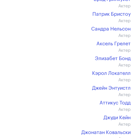
Актер
Патрик Бристоу
Актер
Сандра Нельсон
Актер
Аксель Грелет
Актер
Элизабет Бонд
Актер
Кэрол Локателл
Актер
Джейн Энтуистл
Актер
Аттикус Тодд
Актер
Джуди Кейн
Актер
Джонатан Ковальски