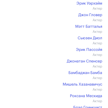
Эрик Уэрхэйм
Актер
Джон Гловер
Актер
Мэтт Батталья
Актер
Сьюзен Диол
Актер
Эрик Пассойя
Актер
Джонатан Спенсер
Актер
Бамбаджан Бамба
Актер
Мишель Хазанавичус
Актер
Роксана Мескида
Актер
Брэд Гринкуист