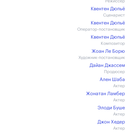
Режиссер
Квентен Дюпьё
Сценарист
Квентен Дюпьё
Оператор-постановщик
Квентен Дюпьё
Композитор
Жоан Ле Борю
Художник-постановщик
Дайан Джассем
Продюсер
Ален Шаба
Актер
Жонатан Ламбер
Актер
Элоди Буше
Актер
Джон Хедер
Актер