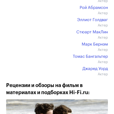
Актер
Рой Абрамсон
Актер
Эллиот Голдваг
Актер
Стюарт МакЛин
Актер
Марк Бернэм
Актер
Томас Бангальтер
Актер
Джаред Уорд
Актер
Рецензии и обзоры на фильм в
материалах и подборках Hi-Fi.ru: