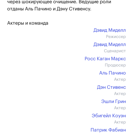
через шокирующее очищение. Ведущие роли
отданы Аль Пачино и Дэну Стивенсу.
Актеры и команда
Дэвид Миделл
Режиссер
Дэвид Миделл
Сценарист
Росс Каган Маркс
Продюсер
Аль Пачино
Актер
Дэн Стивенс
Актер
Эшли Грин
Актер
Эбигейл Коуэн
Актер
Патрик Фабиан