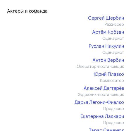
Актеры и команда
Сергей Щербин
Режиссер
Артём Кобзан
Сценарист
Руслан Никулин
Сценарист
Антон Вербин
Оператор-постановщик
Юрий Плавко
Композитор
Алексей Дегтярёв
Художник-постановщик
Дарья Легони-Фиалко
Продюсер
Екатерина Ласкари
Продюсер
Тарас Семенюк