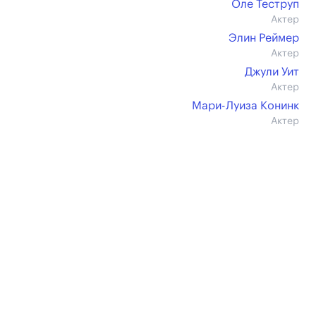
Оле Теструп
Актер
Элин Реймер
Актер
Джули Уит
Актер
Мари-Луиза Конинк
Актер