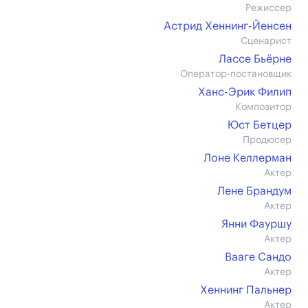
Режиссер
Астрид Хеннинг-Йенсен
Сценарист
Лассе Бьёрне
Оператор-постановщик
Ханс-Эрик Филип
Композитор
Юст Бетцер
Продюсер
Лоне Келлерман
Актер
Лене Брандум
Актер
Янни Фауршу
Актер
Вааге Сандо
Актер
Хеннинг Пальнер
Актер