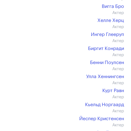
Вигга Бро
Актер
Хелле Херц
Актер
Ингер Глееруп
Актер
Биргит Конради
Актер
Бенни Поулсен
Актер
Улла Хеннингсен
Актер
Курт Равн
Актер
Кьельд Норгаард
Актер
Йеспер Кристенсен
Актер