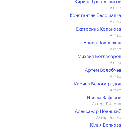
Кирилл Гребенщиков
Актер
Константин Белошапка
Актер
Екатерина Копанова
Актер
Алиса Лозовская
Актер
Михаил Богдасаров
Актер
Артём Волобуев
Актер
Кирилл Белобородов
Актер
Ислам Зафесов
Актер, Джамал
Александр Новицкий
Актер, Багир
Юлия Волкова