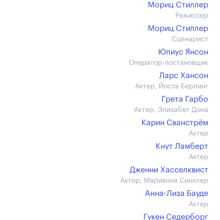
Мориц Стиллер
Режиссер
Мориц Стиллер
Сценарист
Юлиус Янсон
Оператор-постановщик
Ларс Хансон
Актер, Йоста Берлинг
Грета Гарбо
Актер, Элизабет Дона
Карин Сванстрём
Актер
Кнут Ламберт
Актер
Дженни Хасселквист
Актер, Марианна Синклер
Анна-Лиза Бауде
Актер
Гукен Седерборг