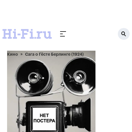
Кино
Сага о Гёсте Берлинге (1924)