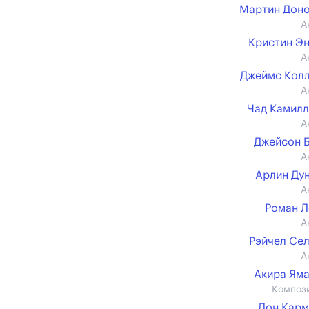
Мартин Дон
А
Кристин Э
А
Джеймс Кол
А
Чад Камил
А
Джейсон 
А
Арлин Ду
А
Роман 
А
Рэйчел Се
А
Акира Ям
Композ
Дон Кар