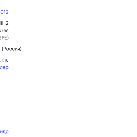
2012
ill 2
ures
SPE)
 (Россия)
сов
,
ллер
андр