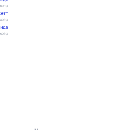
юсер
сетт
ссер
ида
юсер