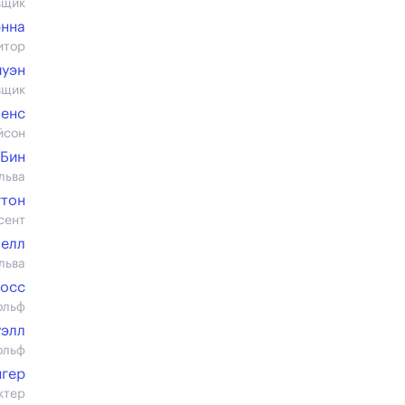
вщик
нна
итор
йуэн
вщик
менс
йсон
Бин
льва
гтон
сент
челл
льва
Мосс
ольф
уэлл
ольф
нгер
ктер