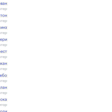
ован
ктер
нтон
ктер
линз
ктер
лери
ктер
Бест
ктер
нкан
ктер
Лебо
ктер
ллан
ктер
аока
итор
моди