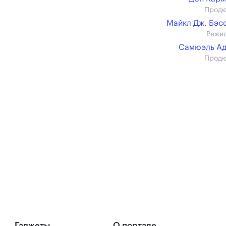
Прод
Майкл Дж. Бэс
Режи
Самюэль Ад
Прод
Гаджеты
О портале