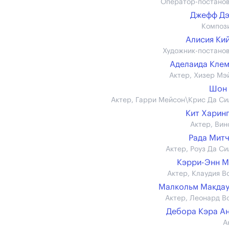
Оператор-постано
Джефф Дэ
Композ
Алисия Ки
Художник-постано
Аделаида Кле
Актер, Хизер Мэ
Шон 
Актер, Гарри Мейсон\Крис Да Си
Кит Харин
Актер, Вин
Рада Мит
Актер, Роуз Да Си
Кэрри-Энн 
Актер, Клаудия В
Малкольм Макда
Актер, Леонард В
Дебора Кэра А
А