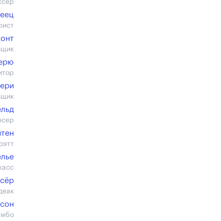
ссер
неец
рист
конт
вщик
ерю
итор
ери
вщик
ельд
юсер
нтен
оэтт
елье
касс
ссёр
деак
сон
амбо