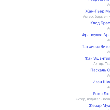
А
Жан-Пьер М
Актер, бармен 
Клод Бра
А
Франсуаза Ар
А
Патрисия Вит
А
Жак Эшантил
Актер, Ть
Паскаль 
А
Иван Ши
А
Роже Лю
Актер, водитель пол
Жерар Муа