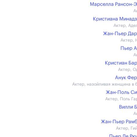
Марселла Рансон-
А
Кристиана Минад
Актер, Аде
Жан-Пьер Да
Актер, 
Пьер 
А
Кристиан Ба
Актер, О
Анук Фе
Актер, назойливая женщина в 
Жан-Поль С
Актер, Поль Га
Вилли 
А
Жан-Пьер Рам
Актер, Ги
Пьер Ле Р