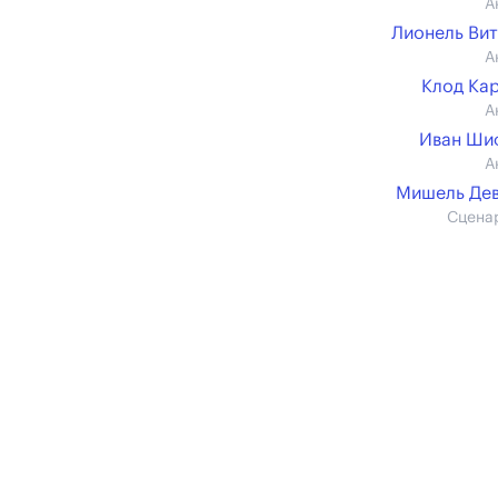
А
Лионель Ви
А
Клод Ка
А
Иван Ши
А
Мишель Де
Сцена