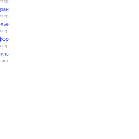
ктер
тран
ктер
рлье
ктер
ффр
ктер
виль
рист