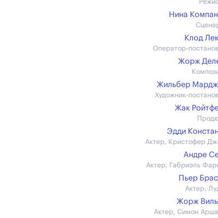
Режи
Нина Компа
Сцена
Клод Ле
Оператор-постано
Жорж Дел
Композ
Жильбер Мардж
Художник-постано
Жак Ройтф
Прод
Эдди Конста
Актер, Кристофер Дж
Андре С
Актер, Габриэль Фар
Пьер Бра
Актер, Лу
Жорж Виль
Актер, Симон Арш