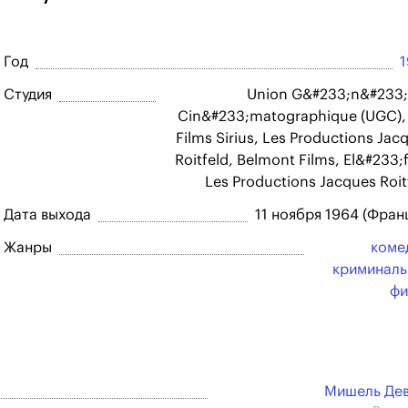
Год
Студия
Union G&#233;n&#233;
Cin&#233;matographique (UGC),
Films Sirius, Les Productions Jac
Roitfeld, Belmont Films, El&#233;f
Les Productions Jacques Roit
Дата выхода
11 ноября 1964 (Фран
Жанры
коме
криминал
фи
Мишель Де