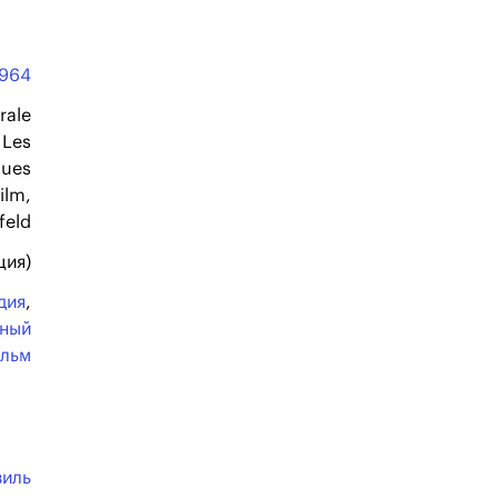
1964
rale
 Les
ques
ilm,
feld
ция)
дия
,
ьный
льм
виль