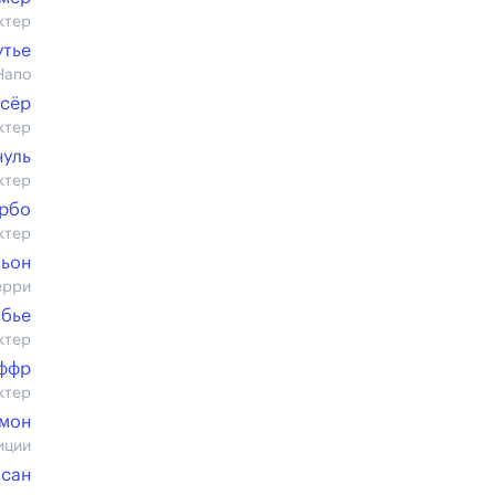
ктер
утье
Напо
ссёр
ктер
нуль
ктер
ербо
ктер
ьон
ерри
Обье
ктер
ффр
ктер
мон
иции
сан