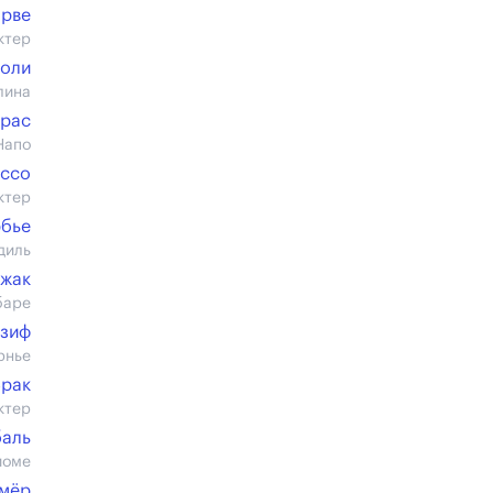
Эрве
ктер
золи
лина
ррас
Напо
Ассо
ктер
рбье
диль
ржак
баре
изиф
рнье
Брак
ктер
баль
йоме
юмёр