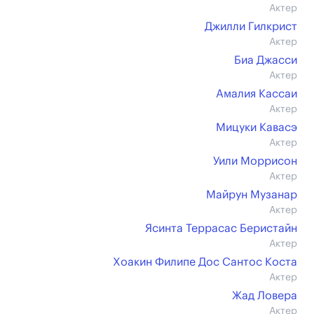
Актер
Джилли Гилкрист
Актер
Биа Джасси
Актер
Амалия Кассаи
Актер
Мицуки Кавасэ
Актер
Уили Моррисон
Актер
Майрун Музанар
Актер
Ясинта Террасас Беристайн
Актер
Хоакин Филипе Дос Сантос Коста
Актер
Жад Ловера
Актер