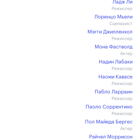
Ладж Ли
Режиссер
Лоренцо Мьели
Сценарист
Мэгги Джилленхол
Режиссер
Мона Фастволд
Актер
Надин Лабаки
Режиссер
Наоми Кавасе
Режиссер
Пабло Ларраин
Режиссер
Паоло Соррентино
Режиссер
Пол Майеда Бергес
Актер
Рэйчел Моррисон