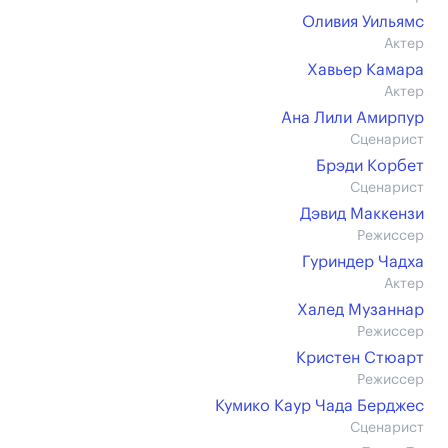
Оливия Уильямс
Актер
Хавьер Камара
Актер
Ана Лили Амирпур
Сценарист
Брэди Корбет
Сценарист
Дэвид Маккензи
Режиссер
Гуриндер Чадха
Актер
Халед Музаннар
Режиссер
Кристен Стюарт
Режиссер
Кумико Каур Чада Берджес
Сценарист