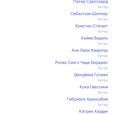
Питер Сарсгаард
Актер
Себастьян Шиппер
Актер
Кристен Стюарт
Актер
Хайме Вадель
Актер
Ана Лили Амирпур
Актер
Ронак Сингх Чада Берджес
Актер
Дельфина Гусман
Актер
Кока Гвассини
Актер
Габриэла Арансибия
Актер
Кэтрин Хауден