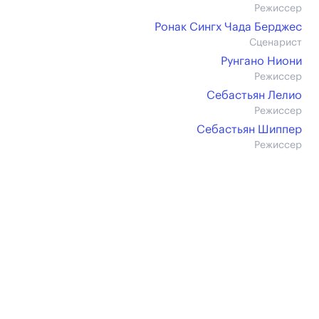
Режиссер
Ронак Сингх Чада Берджес
Сценарист
Рунгано Ниони
Режиссер
Себастьян Лелио
Режиссер
Себастьян Шиппер
Режиссер