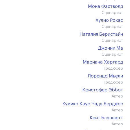
Мона Фастволд
Сценарист
Хулио Рохас
Сценарист
Наталия Беристайн
Сценарист
Джонни Ма
Сценарист
Мариана Хартард
Продюсер
Лоренцо Мьели
Продюсер
Кристофер Эббот
Актер
Кумико Каур Чада Берджес
Актер
Кейт Бланшетт
Актер