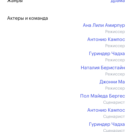
Жанры
драма
Актеры и команда
Ана Лили Амирпур
Режиссер
Антонио Кампос
Режиссер
Гуриндер Чадха
Режиссер
Наталия Беристайн
Режиссер
Джонни Ма
Режиссер
Пол Майеда Бергес
Сценарист
Антонио Кампос
Сценарист
Гуриндер Чадха
Сценарист