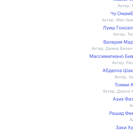
Актер, 
Чу Омамб
Актер, Мек Ни
Луиш Гонса
Актер, Те
Валерия Ма
Актер, Джина Вален
Массимилиано Би
Актер, Ра
Абделла Шак
Актер, Х
Томми 
Актер, Джали 
Азиз Фа
А
Рашид Фе
А
Заки Х