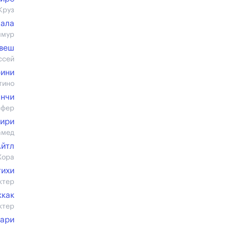
Круз
ала
ммур
лвеш
ссей
рини
тино
анчи
сфер
ири
амед
Айтл
Хора
тихи
ктер
ккак
ктер
уари