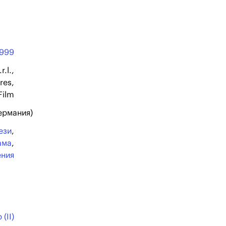
1999
.l.,
res,
Film
Германия)
ези
,
ама
,
ения
(II)