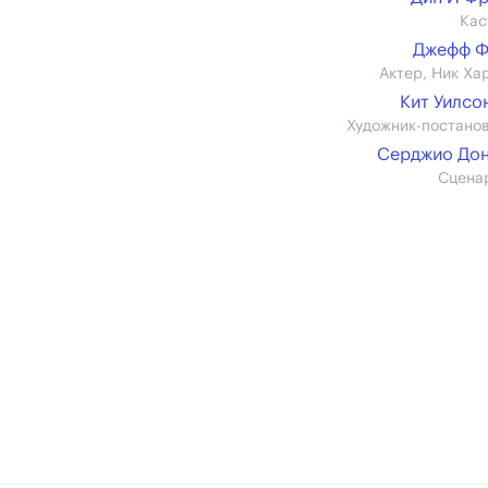
Кас
Джефф Ф
Актер, Ник Ха
Кит Уилсон 
Художник-постано
Серджио До
Сцена