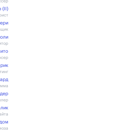
ссер
(II)
рист
ьери
вщик
оли
итор
лито
юсер
мрик
тинг
бард
имма
дер
ллер
алик
айта
дом
моза