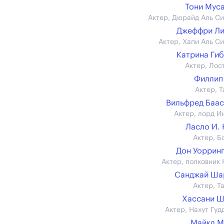
Тони Мус
Актер, Дюрайд Аль С
Джеффри Ли
Актер, Хапи Аль С
Катрина Ги
Актер, Лос
Филлип
Актер, Т
Вильфред Баа
Актер, лорд И
Ласло И.
Актер, Б
Дон Уоррин
Актер, полковник 
Санджай Ша
Актер, Т
Хассани Ш
Актер, Нахут Гуд
Майкл М