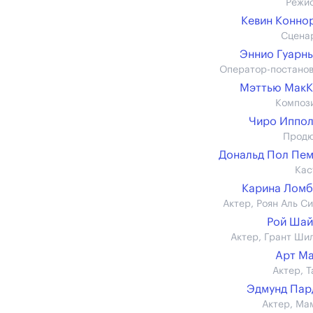
Режи
Кевин Коннор 
Сцена
Эннио Гуарн
Оператор-постано
Мэттью МакК
Композ
Чиро Иппо
Прод
Дональд Пол Пе
Кас
Карина Лом
Актер, Роян Аль С
Рой Шай
Актер, Грант Ши
Арт М
Актер, Т
Эдмунд Пар
Актер, Ма