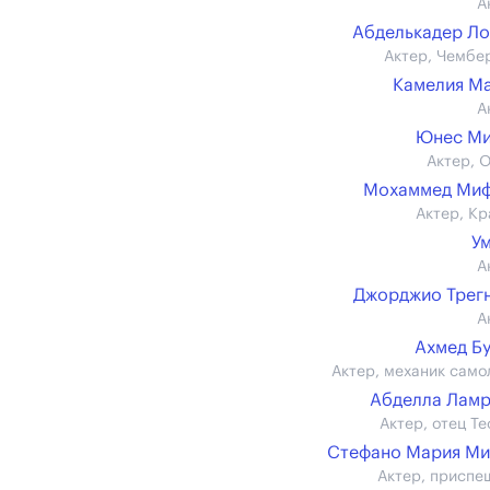
А
Абделькадер Л
Актер, Чембе
Камелия М
А
Юнес Ми
Актер, 
Мохаммед Миф
Актер, Кр
У
А
Джорджио Трег
А
Ахмед Б
Актер, механик само
Абделла Лам
Актер, отец Те
Стефано Мария М
Актер, приспе