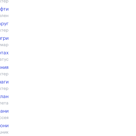
ктер
офти
рлен
аруг
ктер
гри
Омар
тах
атус
мния
ктер
наги
ктер
улан
лета
рани
ссея
иони
шник