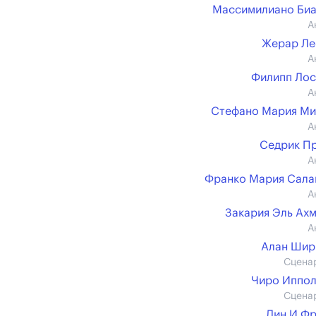
Массимилиано Би
А
Жерар Ле
А
Филипп Ло
А
Стефано Мария М
А
Седрик П
А
Франко Мария Сал
А
Закария Эль Ах
А
Алан Шир
Сцена
Чиро Иппо
Сцена
Дин И Ф