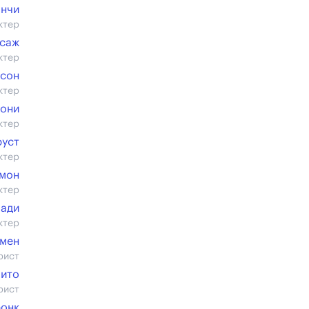
анчи
ктер
саж
ктер
ссон
ктер
иони
ктер
руст
ктер
амон
ктер
мади
ктер
мен
рист
лито
рист
ронк