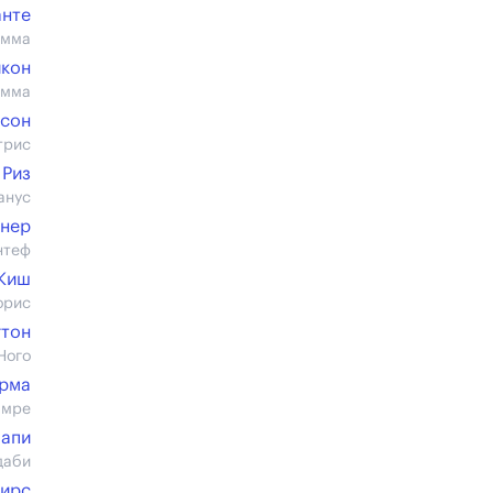
анте
имма
кон
имма
бсон
трис
 Риз
анус
снер
нтеф
 Киш
орис
гтон
Ного
рма
амре
апи
даби
ирс