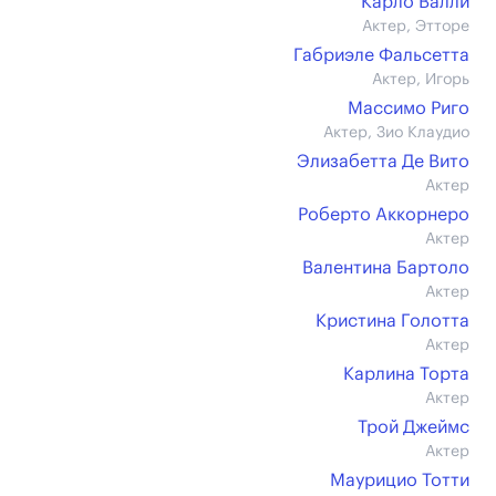
Карло Валли
Актер, Этторе
Габриэле Фальсетта
Актер, Игорь
Массимо Риго
Актер, Зио Клаудио
Элизабетта Де Вито
Актер
Роберто Аккорнеро
Актер
Валентина Бартоло
Актер
Кристина Голотта
Актер
Карлина Торта
Актер
Трой Джеймс
Актер
Маурицио Тотти