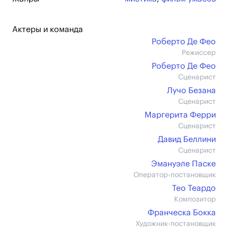
Актеры и команда
Роберто Де Фео
Режиссер
Роберто Де Фео
Сценарист
Лучо Безана
Сценарист
Маргерита Ферри
Сценарист
Давид Беллини
Сценарист
Эмануэле Паске
Оператор-постановщик
Тео Теардо
Композитор
Франческа Бокка
Художник-постановщик