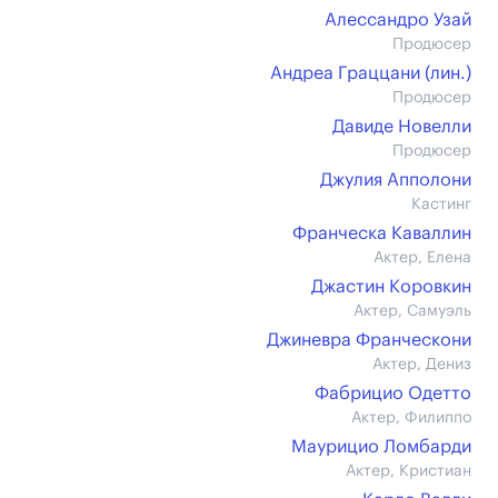
Алессандро Узай
Продюсер
Андреа Граццани (лин.)
Продюсер
Давиде Новелли
Продюсер
Джулия Апполони
Кастинг
Франческа Каваллин
Актер, Елена
Джастин Коровкин
Актер, Самуэль
Джиневра Франческони
Актер, Дениз
Фабрицио Одетто
Актер, Филиппо
Маурицио Ломбарди
Актер, Кристиан