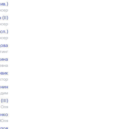
ив.)
юсер
(II)
юсер
cп.)
юсер
дова
тинг
кина
евна
овик
ктор
онин
адим
III)
 Оля
енко
 Юля
опов