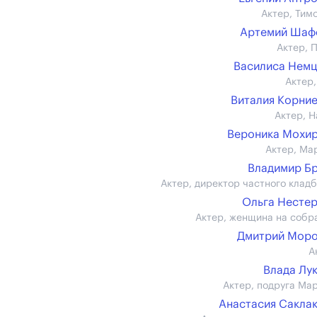
Актер, Тим
Артемий Шаф
Актер, 
Василиса Нем
Актер,
Виталия Корни
Актер, Н
Вероника Мохи
Актер, Ма
Владимир Б
Актер, директор частного клад
Ольга Несте
Актер, женщина на собр
Дмитрий Моро
А
Влада Лу
Актер, подруга Ма
Анастасия Сакла