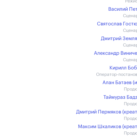
Режи
Василий Пе
Сцена
Святослав Гост
Сцена
Дмитрий Земл
Сцена
Александр Винич
Сцена
Кирилл Бо
Оператор-постано
Алан Батаев (и
Прод
Таймураз Бад
Прод
Дмитрий Пермяков (креат
Прод
Максим Шкаликов (креат
Прод