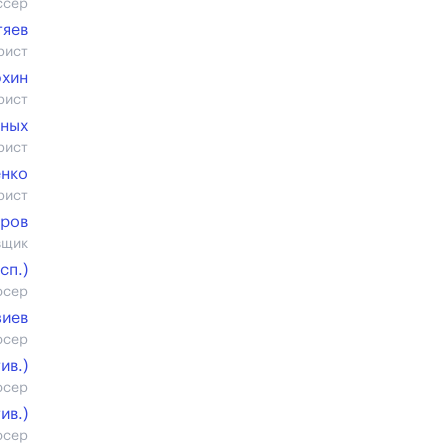
ссер
тяев
рист
юхин
рист
яных
рист
енко
рист
бров
вщик
cп.)
юсер
зиев
юсер
ив.)
юсер
ив.)
юсер