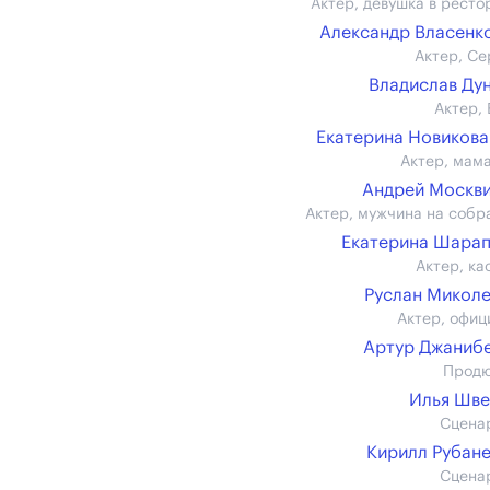
Актер, девушка в ресто
Александр Власенко 
Актер, Се
Владислав Ду
Актер, 
Екатерина Новикова (
Актер, мам
Андрей Москв
Актер, мужчина на собр
Екатерина Шара
Актер, ка
Руслан Микол
Актер, офиц
Артур Джаниб
Прод
Илья Шв
Сцена
Кирилл Рубан
Сцена