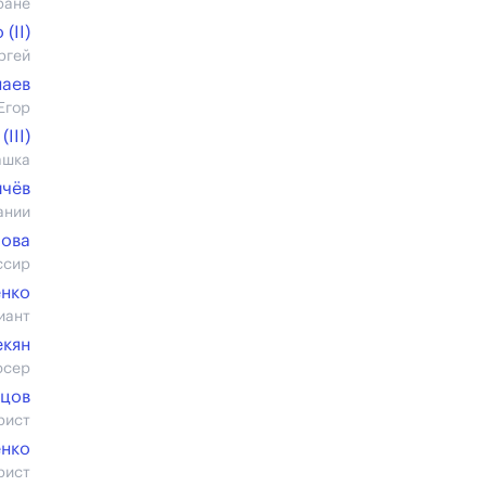
ране
(II)
ргей
наев
Егор
III)
ашка
ичёв
ании
пова
ссир
енко
иант
екян
юсер
ецов
рист
енко
рист