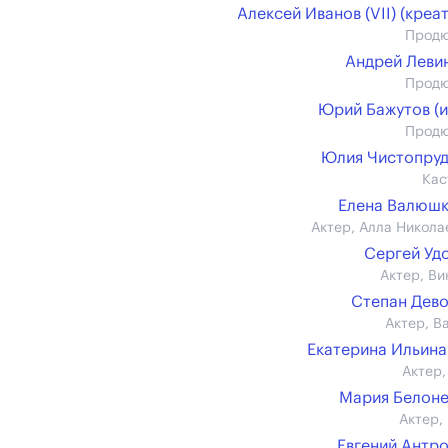
Алексей Иванов (VII) (креат
Прод
Андрей Левин 
Прод
Юрий Бажутов (и
Прод
Юлия Чистопру
Кас
Елена Валюш
Актер, Алла Никола
Сергей Уд
Актер, Ви
Степан Дев
Актер, В
Екатерина Ильина (
Актер,
Мария Белон
Актер,
Евгений Антр