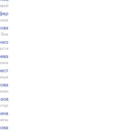
офей
фер
Паша
цова
 Яна
енко
астя
рева
рина
рест
бища
рова
ании
зов
ктер
кина
рины
кова