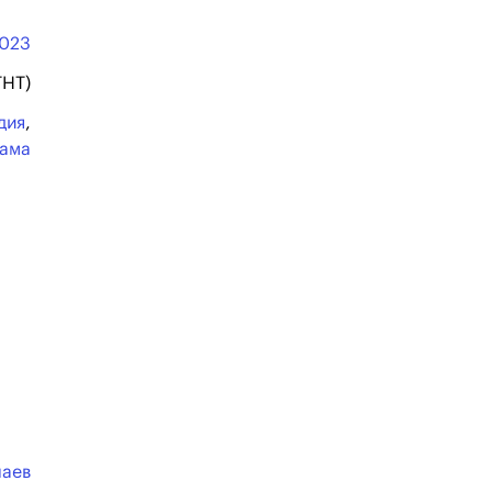
023
ТНТ)
дия
,
ама
лаев