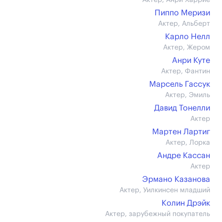
Актер, Анри Харрие
Пиппо Меризи
Актер, Альберт
Карло Нелл
Актер, Жером
Анри Куте
Актер, Фантин
Марсель Гассук
Актер, Эмиль
Давид Тонелли
Актер
Мартен Лартиг
Актер, Лорка
Андре Кассан
Актер
Эрмано Казанова
Актер, Уилкинсен младший
Колин Дрэйк
Актер, зарубежный покупатель