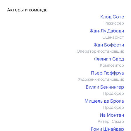
Актеры и команда
Клод Соте
Режиссер
Жан-Лу Дабади
Сценарист
Жан Боффети
Оператор-постановщик
Филипп Сард
Композитор
Пьер Гюффруа
Художник-постановщик
Вилли Беннингер
Продюсер
Мишель де Брока
Продюсер
Ив Монтан
Актер, Сезар
Роми Шнайдер