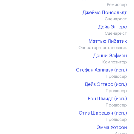
Режиссер
Джеймс Понсольдт
Сценарист
Дейв Эггерс
Сценарист
Мэттью Либатик
Оператор-постановщик
Дэнни Элфмен
Композитор
Стефан Азпиазу (иcп.)
Продюсер
Дейв Эггерс (иcп.)
Продюсер
Рон Шмидт (иcп.)
Продюсер
Стив Шарешян (иcп.)
Продюсер
Эмма Уотсон