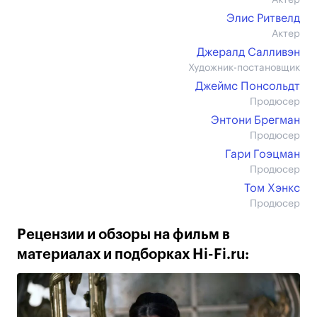
Актер
Элис Ритвелд
Актер
Джералд Салливэн
Художник-постановщик
Джеймс Понсольдт
Продюсер
Энтони Брегман
Продюсер
Гари Гоэцман
Продюсер
Том Хэнкс
Продюсер
Рецензии и обзоры на фильм в
материалах и подборках Hi-Fi.ru: