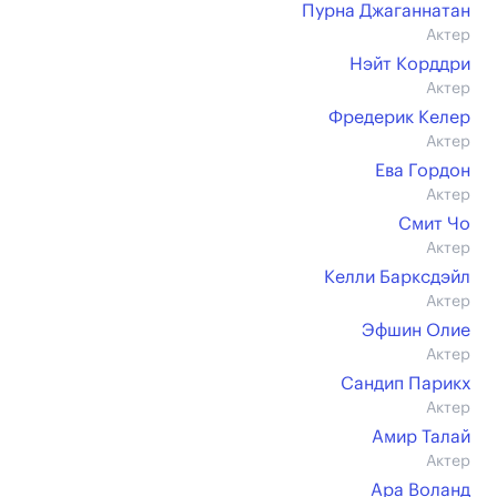
Пурна Джаганнатан
Актер
Нэйт Корддри
Актер
Фредерик Келер
Актер
Ева Гордон
Актер
Смит Чо
Актер
Келли Барксдэйл
Актер
Эфшин Олие
Актер
Сандип Парикх
Актер
Амир Талай
Актер
Ара Воланд