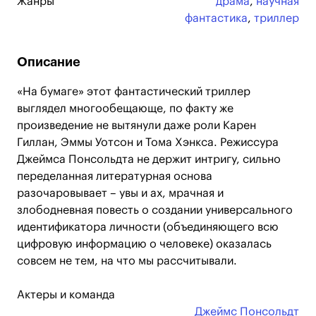
Жанры
драма
,
научная
фантастика
,
триллер
Описание
«На бумаге» этот фантастический триллер
выглядел многообещающе, по факту же
произведение не вытянули даже роли Карен
Гиллан, Эммы Уотсон и Тома Хэнкса. Режиссура
Джеймса Понсольдта не держит интригу, сильно
переделанная литературная основа
разочаровывает – увы и ах, мрачная и
злободневная повесть о создании универсального
идентификатора личности (объединяющего всю
цифровую информацию о человеке) оказалась
совсем не тем, на что мы рассчитывали.
Актеры и команда
Джеймс Понсольдт