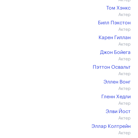
Актер
Том Хэнкс
Актер
Билл Пэкстон
Актер
Карен Гиллан
Актер
Джон Бойега
Актер
Пэттон Освальт
Актер
Эллен Вонг
Актер
Гленн Хедли
Актер
Элви Йост
Актер
Эллар Колтрейн
Актер