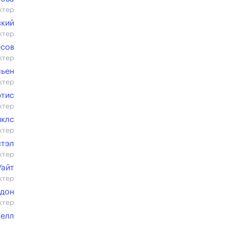
ктер
ский
ктер
есов
ктер
ьен
ктер
ртис
ктер
йклс
ктер
стэл
ктер
Уайт
ктер
ддон
ктер
мелл