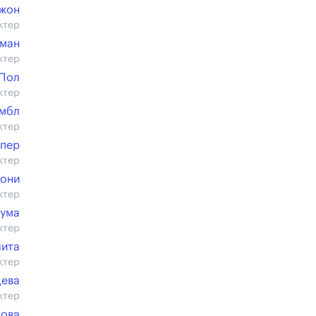
жон
ктер
ман
ктер
 Пол
ктер
имбл
ктер
упер
ктер
хони
ктер
жума
ктер
ита
ктер
цева
ктер
лова