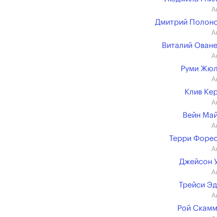
А
Дмитрий Полон
А
Виталий Ован
А
Руми Жюл
А
Клив Ке
А
Вейн Ма
А
Терри Форе
А
Джейсон 
А
Трейси Э
А
Рой Скам