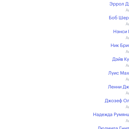
Эррол Д
А
Боб Шер
А
Нэнси
А
Ник Бр
А
Дэйв К
А
Луис Ма
А
Ленни Д
А
Джозеф Ол
А
Надежда Румян
А
Людмила Гни