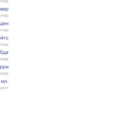
ктер
ивер
ктер
Иден
ктер
ейтс
ктер
обда
анда
ерри
юсер
 мл.
рист