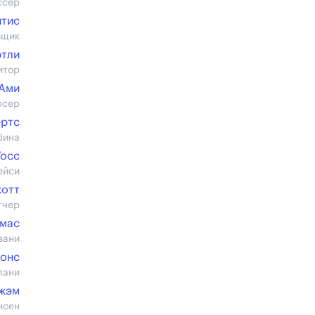
ссер
нтис
вщик
ртли
итор
-Ами
юсер
ертс
Шина
Уосс
ейси
котт
тчер
омас
вани
жонс
лани
жэм
нсен