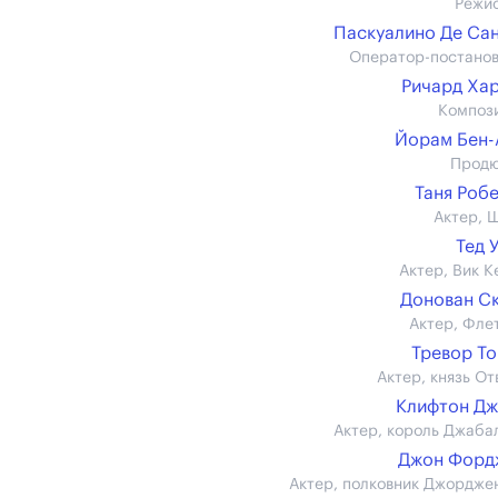
Режи
Паскуалино Де Са
Оператор-постано
Ричард Ха
Композ
Йорам Бен
Прод
Таня Роб
Актер, 
Тед 
Актер, Вик К
Донован С
Актер, Фле
Тревор Т
Актер, князь От
Клифтон Д
Актер, король Джаба
Джон Форд
Актер, полковник Джордже