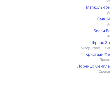
А
Малкольм У
А
Сади 
А
Билли Б
А
Франс З
Актер, графиня З
Кристиан Ф
Прод
Лоренцо Семпле
Сцена