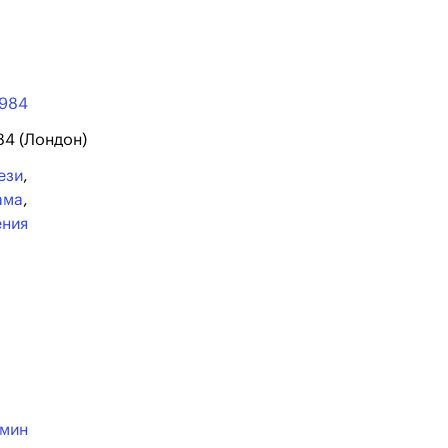
1984
84 (Лондон)
ези
,
ама
,
ения
рмин