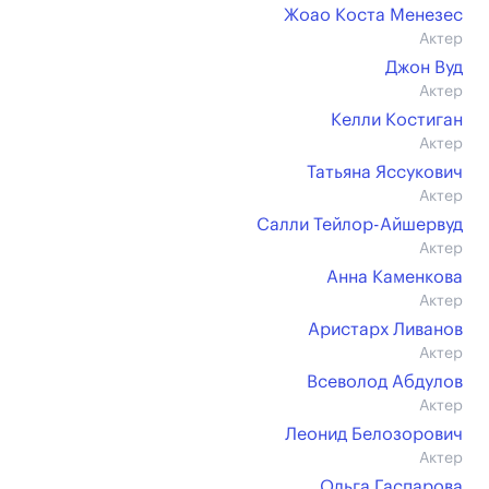
Жоао Коста Менезес
Актер
Джон Вуд
Актер
Келли Костиган
Актер
Татьяна Яссукович
Актер
Салли Тейлор-Айшервуд
Актер
Анна Каменкова
Актер
Аристарх Ливанов
Актер
Всеволод Абдулов
Актер
Леонид Белозорович
Актер
Ольга Гаспарова