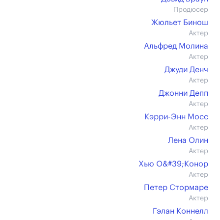
Продюсер
Жюльет Бинош
Актер
Альфред Молина
Актер
Джуди Денч
Актер
Джонни Депп
Актер
Кэрри-Энн Мосс
Актер
Лена Олин
Актер
Хью О&#39;Конор
Актер
Петер Стормаре
Актер
Гэлан Коннелл