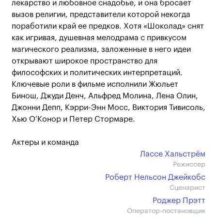
лекарство и любовное снадобье, и она бросает
вызов религии, представители которой некогда
поработили край ее предков. Хотя «Шоколад» снят
как игривая, душевная мелодрама с привкусом
магического реализма, заложенные в него идеи
открывают широкое пространство для
философских и политических интерпретаций.
Ключевые роли в фильме исполнили Жюльет
Бинош, Джуди Денч, Альфред Молина, Лена Олин,
Джонни Депп, Кэрри-Энн Мосс, Виктория Тивисоль,
Хью О’Конор и Петер Стормаре.
Актеры и команда
Лассе Хальстрём
Режиссер
Роберт Нельсон Джейкобс
Сценарист
Роджер Прэтт
Оператор-постановщик