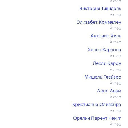
Актер
Виктория Тивисоль
Актер
Элизабет Коммелен
Актер
Антонио Хиль
Актер
Хелен Кардона
Актер
Лесли Карон
Актер
Мишель Глейзер
Актер
Арно Адам
Актер
Кристианна Оливейра
Актер
Орелин Парент Кениг
Актер