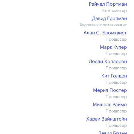
Рэйчел Портман
Композитор
Дэвид Гропман
Художник-постановщик
Алан С. Бломквист
Продюсер
Марк Купер
Продюсер
Лесли Холлерэн
Продюсер
Кит Голден
Продюсер
Мерил Постер
Продюсер
Мишель Раймо
Продюсер
Харви Вайнштейн
Продюсер
Дэвид Браун