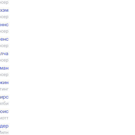
юсер
кхэм
юсер
иннс
юсер
пенс
юсер
алча
юсер
кман
юсер
ркин
тинг
Пирс
илби
юис
иотт
лдер
Милн