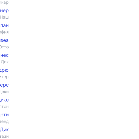
икар
гнер
 Нэш
рпан
офия
изеа
Отто
ннес
 Дик
дрю
итер
зерс
деки
Дикс
стон
ерти
ленд
 Дик
тази