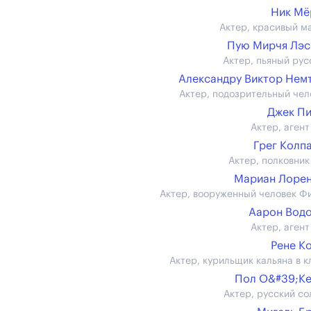
Ник Мё
Актер, красивый м
Пую Мирчя Лэ
Актер, пьяный рус
Александру Виктор Нем
Актер, подозрительный чел
Джек П
Актер, агент
Грег Колп
Актер, полковник
Мариан Лоре
Актер, вооруженный человек Ф
Аарон Вод
Актер, агент
Рене К
Актер, курильщик кальяна в к
Пол О&#39;К
Актер, русский со