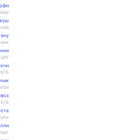
рфи
айор
скуш
ский
тяну
овек
инни
 ЦРУ
акчи
 КГБ
нчик
илби
овоз
 КГБ
оста
лубе
елли
лдат