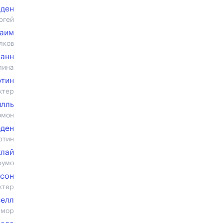
оден
ргей
Каим
лков
манн
лина
ртин
ктер
илль
омон
рден
ртин
клай
фумо
сон
ктер
селл
смор