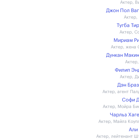
Актер, В
Джон Пол Ва
Актер,
Тугба Ти
Актер, С
Мириам Р
Актер, жена 
Дункан Маки
Актер,
Филип Эн
Актер, Д
Дэн Бра
Актер, агент Пал
Софи 
Актер, Мойра Би
Чарльз Хаг
Актер, Майлз Коуп
Али
Актер, лейтенант Ш