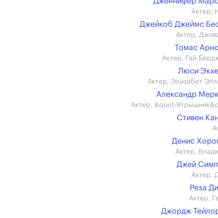
Дженнифер Марс
Актер, 
Джейкоб Джеймс Бе
Актер, Джов
Томас Арн
Актер, Гай Берд
Люси Экх
Актер, Элизабет Элл
Александр Мер
Актер, &quot;Ятрышник&q
Стивен Ка
А
Денис Хоро
Актер, Влад
Джей Симп
Актер, 
Реза Д
Актер, Г
Джордж Тейлор 