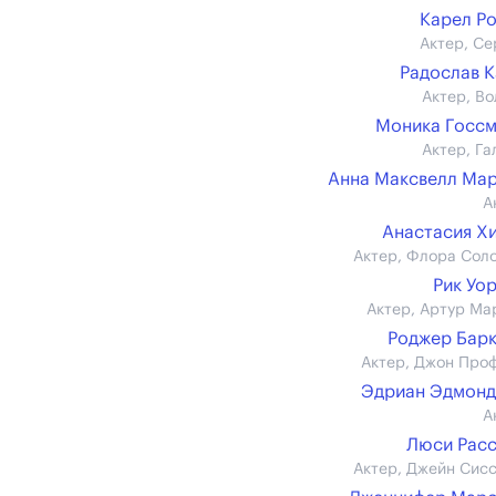
Карел Р
Актер, Се
Радослав 
Актер, Во
Моника Госс
Актер, Га
Анна Максвелл Ма
А
Анастасия Х
Актер, Флора Сол
Рик Уо
Актер, Артур Ма
Роджер Бар
Актер, Джон Про
Эдриан Эдмонд
А
Люси Рас
Актер, Джейн Сис