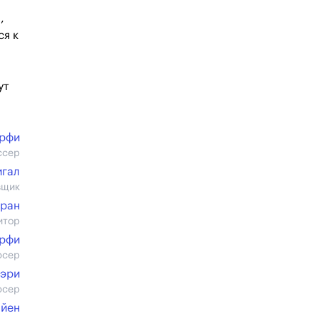
,
ся к
ут
рфи
ссер
игал
вщик
оран
итор
рфи
юсер
Кэри
юсер
айен