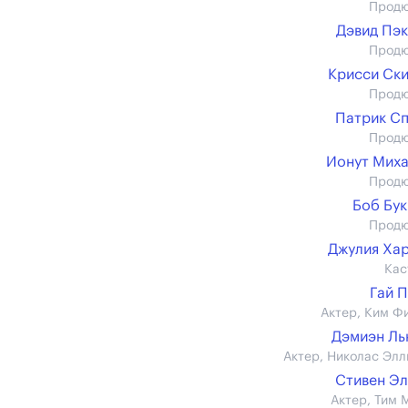
Прод
Дэвид Пэ
Прод
Крисси Ск
Прод
Патрик С
Прод
Ионут Мих
Прод
Боб Бу
Прод
Джулия Ха
Кас
Гай 
Актер, Ким Ф
Дэмиэн Ль
Актер, Николас Элл
Стивен Э
Актер, Тим 