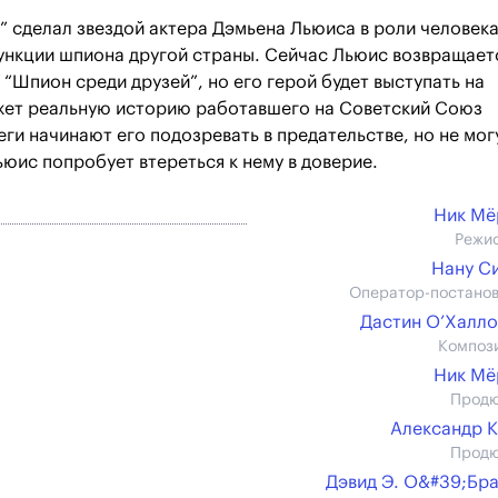
” сделал звездой актера Дэмьена Льюиса в роли человека
ункции шпиона другой страны. Сейчас Льюис возвращает
“Шпион среди друзей”, но его герой будет выступать на
ажет реальную историю работавшего на Советский Союз
ги начинают его подозревать в предательстве, но не мог
ьюис попробует втереться к нему в доверие.
Ник Мё
Режи
Нану С
Оператор-постано
Дастин О’Халл
Композ
Ник Мё
Прод
Александр 
Прод
Дэвид Э. О&#39;Бр