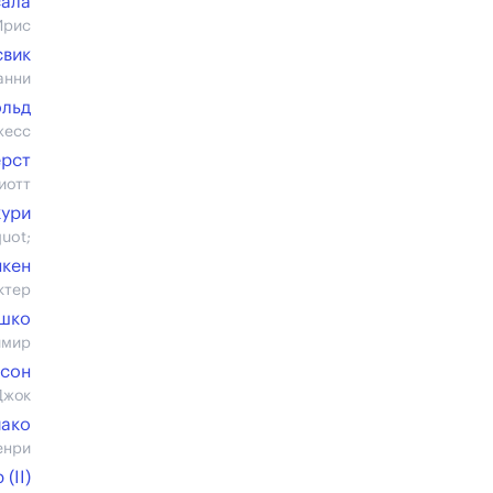
ала
Ирис
свик
анни
ольд
жесс
ерст
иотт
кури
uot;
нкен
ктер
шко
имир
сон
Джок
иако
енри
(II)