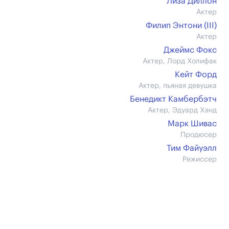
Лиза Диллон
Актер
Филип Энтони (III)
Актер
Джеймс Фокс
Актер, Лорд Холифак
Кейт Форд
Актер, пьяная девушка
Бенедикт Камбербэтч
Актер, Эдуард Хэнд
Марк Шивас
Продюсер
Тим Файуэлл
Режиссер