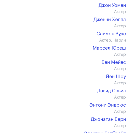
Джон Уомен
Актер
Дженни Хеппл
Актер
Саймон Вудс
Актер, Чарли
Марсел Юреш
Актер
Бен Мейес
Актер
Йен Шоу
Актер
Дэвид Сэвил
Актер
Энтони Эндрюс
Актер
Джонатан Берн
Актер