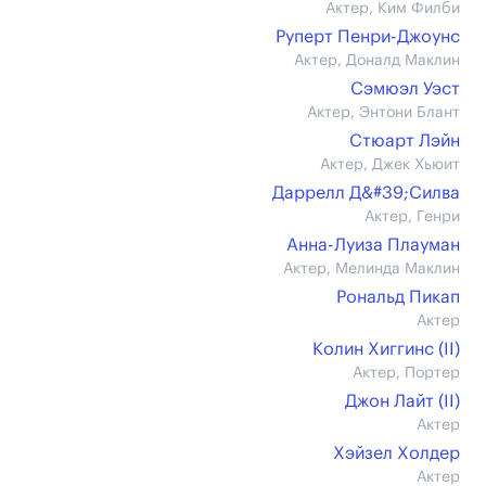
Актер, Ким Филби
Руперт Пенри-Джоунс
Актер, Доналд Маклин
Сэмюэл Уэст
Актер, Энтони Блант
Стюарт Лэйн
Актер, Джек Хьюит
Даррелл Д&#39;Силва
Актер, Генри
Анна-Луиза Плауман
Актер, Мелинда Маклин
Рональд Пикап
Актер
Колин Хиггинс (II)
Актер, Портер
Джон Лайт (II)
Актер
Хэйзел Холдер
Актер