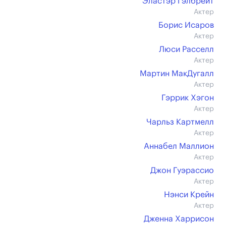
Эластэр Гэлбрейт
Актер
Борис Исаров
Актер
Люси Расселл
Актер
Мартин МакДугалл
Актер
Гэррик Хэгон
Актер
Чарльз Картмелл
Актер
Аннабел Маллион
Актер
Джон Гуэрассио
Актер
Нэнси Крейн
Актер
Дженна Харрисон