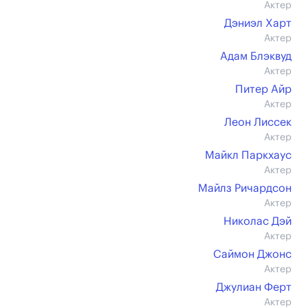
Актер
Дэниэл Харт
Актер
Адам Блэквуд
Актер
Питер Айр
Актер
Леон Лиссек
Актер
Майкл Паркхаус
Актер
Майлз Ричардсон
Актер
Николас Дэй
Актер
Саймон Джонс
Актер
Джулиан Ферт
Актер