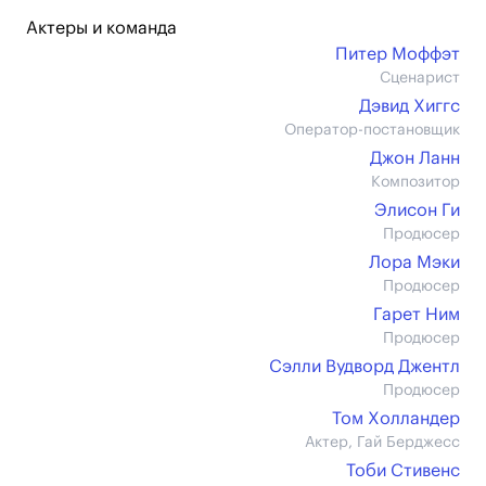
Актеры и команда
Питер Моффэт
Сценарист
Дэвид Хиггс
Оператор-постановщик
Джон Ланн
Композитор
Элисон Ги
Продюсер
Лора Мэки
Продюсер
Гарет Ним
Продюсер
Сэлли Вудворд Джентл
Продюсер
Том Холландер
Актер, Гай Берджесс
Тоби Стивенс