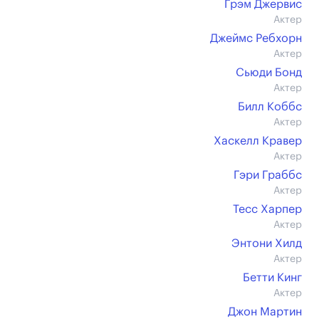
Грэм Джервис
Актер
Джеймс Ребхорн
Актер
Сьюди Бонд
Актер
Билл Коббс
Актер
Хаскелл Кравер
Актер
Гэри Граббс
Актер
Тесс Харпер
Актер
Энтони Хилд
Актер
Бетти Кинг
Актер
Джон Мартин