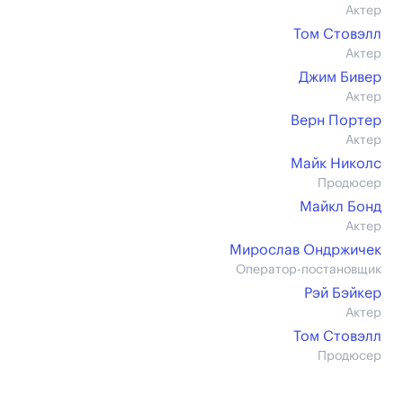
Актер
Том Стовэлл
Актер
Джим Бивер
Актер
Верн Портер
Актер
Майк Николс
Продюсер
Майкл Бонд
Актер
Мирослав Ондржичек
Оператор-постановщик
Рэй Бэйкер
Актер
Том Стовэлл
Продюсер