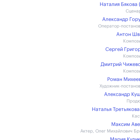
Наталия Бякова (
Сцена
Александр Гор
Оператор-постано
Антон Шв
Композ
Сергей Григо
Композ
Дмитрий Чижев
Композ
Роман Михеев 
Художник-постано
Александр Ку
Прод
Наталья Третьякова (
Кас
Максим Ав
Актер, Олег Михайлович Бр
Мария Кули