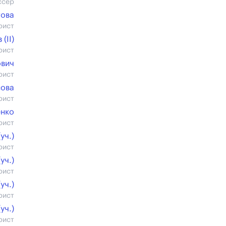
ссер
това
рист
(II)
рист
ович
рист
сова
рист
енко
рист
уч.)
рист
уч.)
рист
уч.)
рист
уч.)
рист