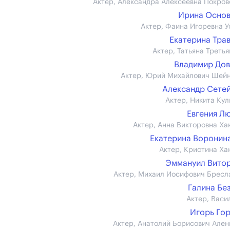
Актер, Александра Алексеевна Покров
Ирина Осно
Актер, Фаина Игоревна У
Екатерина Тра
Актер, Татьяна Третья
Владимир До
Актер, Юрий Михайлович Шей
Александр Сете
Актер, Никита Кул
Евгения Л
Актер, Анна Викторовна Ха
Екатерина Воронина 
Актер, Кристина Ха
Эммануил Вито
Актер, Михаил Иосифович Бресл
Галина Бе
Актер, Васи
Игорь Го
Актер, Анатолий Борисович Ален