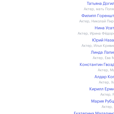
Татьяна Доги
Актер, мать Поля
Филипп Горенш
Актер, Николай Пир
Нина Уса
Актер, Ирина Фёдор
Юрий Наза
Актер, Илья Криви
Линда Лап
Актер, Ева 
Константин Гвоз
Актер, М
Алдар Ко
Актер, Х
Кирилл Ерм
Актер, 
Мария Руб
Актер,
Екатерина Мадалин