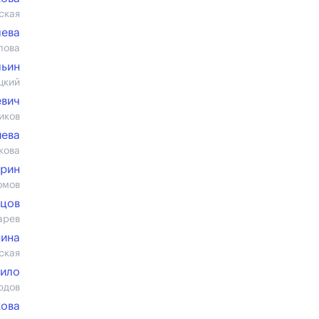
ская
лева
лова
льин
цкий
евич
иков
иева
кова
ирин
омов
цов
арев
нина
ская
рило
юдов
ова