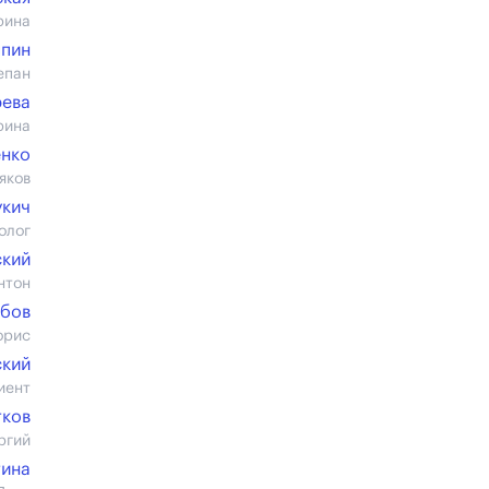
рина
япин
епан
рева
рина
енко
яков
укич
олог
ский
нтон
ебов
орис
ский
иент
тков
ргий
тина