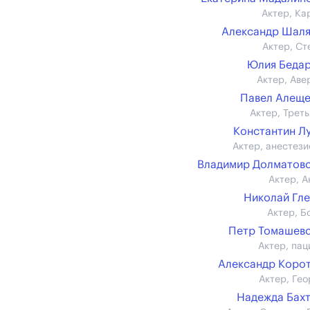
Актер, Ка
Александр Шал
Актер, Ст
Юлия Беда
Актер, Аве
Павел Алещ
Актер, Треть
Константин Л
Актер, анестези
Владимир Долматов
Актер, А
Николай Гл
Актер, Б
Петр Томашев
Актер, пац
Александр Коро
Актер, Гео
Надежда Бах