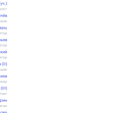
уч.)
рист
улёв
вщик
арц
итор
рьев
итор
ский
итор
(II)
вщик
шаев
юсер
III)
тинг
ерин
агин
кова