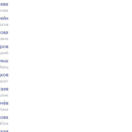
лева
кова
тейн
огов
това
овна
ров
цкий
иньш
Мерц
дков
арат
гаев
олик
ичёв
Рома
цова
 Юля
ская