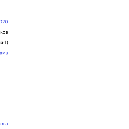
020
ское
я-1)
ама
нова