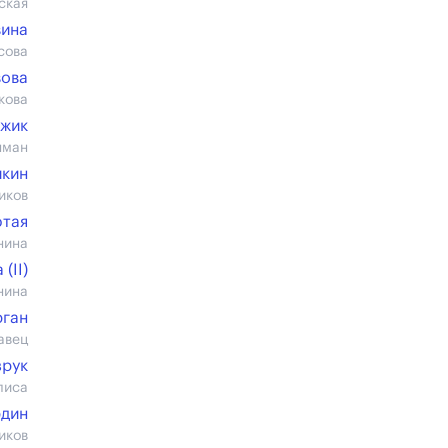
ская
вина
сова
вова
кова
вжик
нман
йкин
иков
ютая
нина
(II)
нина
рган
авец
зрук
лиса
рдин
иков