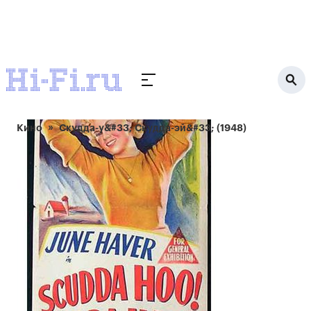
Кино
Скудда-у&#33; Скудда-эй&#33; (1948)