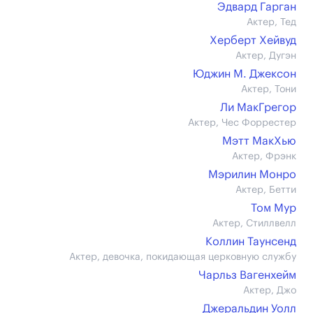
Эдвард Гарган
Актер, Тед
Херберт Хейвуд
Актер, Дугэн
Юджин М. Джексон
Актер, Тони
Ли МакГрегор
Актер, Чес Форрестер
Мэтт МакХью
Актер, Фрэнк
Мэрилин Монро
Актер, Бетти
Том Мур
Актер, Стиллвелл
Коллин Таунсенд
Актер, девочка, покидающая церковную службу
Чарльз Вагенхейм
Актер, Джо
Джеральдин Уолл