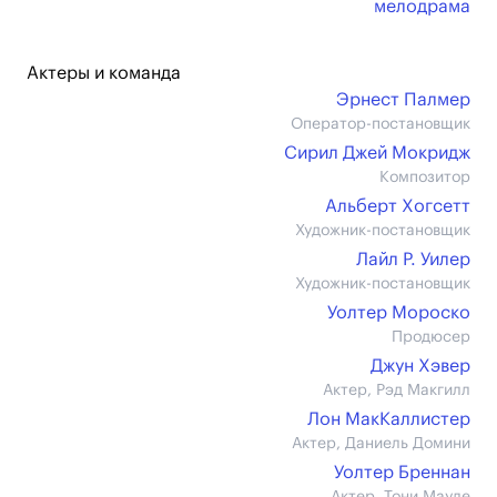
мелодрама
Актеры и команда
Эрнест Палмер
Оператор-постановщик
Сирил Джей Мокридж
Композитор
Альберт Хогсетт
Художник-постановщик
Лайл Р. Уилер
Художник-постановщик
Уолтер Мороско
Продюсер
Джун Хэвер
Актер, Рэд Макгилл
Лон МакКаллистер
Актер, Даниель Домини
Уолтер Бреннан