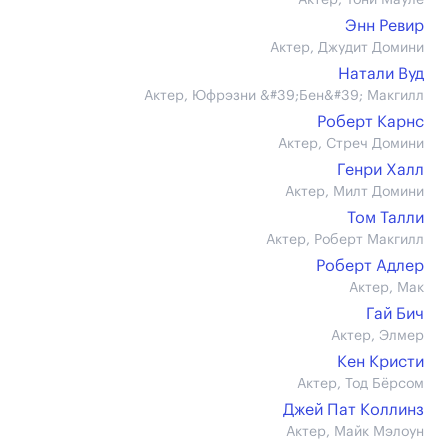
Актер, Тони Мауле
Энн Ревир
Актер, Джудит Домини
Натали Вуд
Актер, Юфрэзни &#39;Бен&#39; Макгилл
Роберт Карнс
Актер, Стреч Домини
Генри Халл
Актер, Милт Домини
Том Талли
Актер, Роберт Макгилл
Роберт Адлер
Актер, Мак
Гай Бич
Актер, Элмер
Кен Кристи
Актер, Тод Бёрсом
Джей Пат Коллинз
Актер, Майк Мэлоун