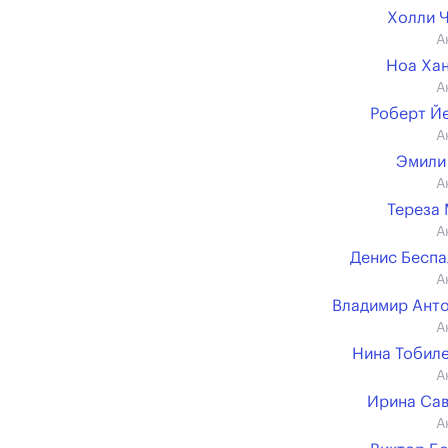
Холли 
А
Ноа Ха
А
Роберт Й
А
Эмили
А
Тереза
А
Денис Бесп
А
Владимир Ант
А
Нина Тобил
А
Ирина Са
А