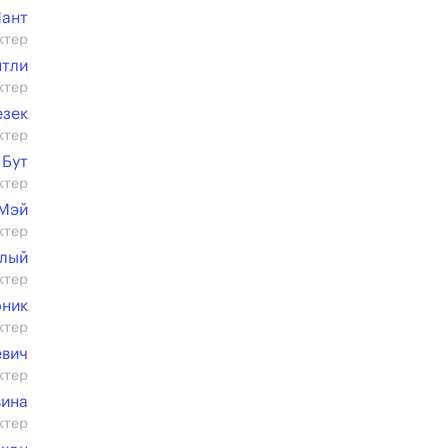
Чант
ктер
нтли
ктер
езек
ктер
 Бут
ктер
 Мэй
ктер
алый
ктер
оник
ктер
евич
ктер
вина
ктер