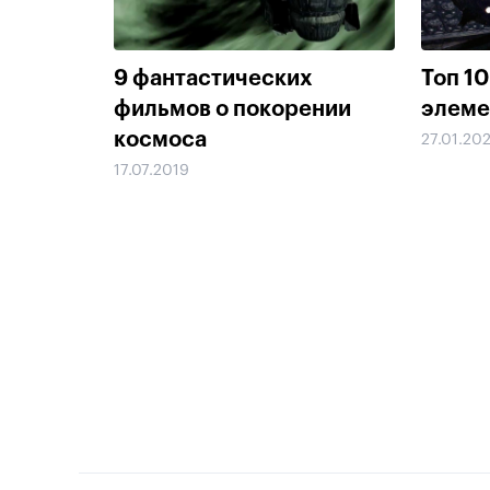
9 фантастических
Топ 1
фильмов о покорении
элеме
космоса
27.01.20
17.07.2019