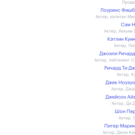
Прод
Лоуренс Фишб
Актер, капитан Ми
Сэм Н
Актер, Уильям 
Кэтлин Куи
Актер, Пи
Джоэли Ричар
Актер, лейтенант С
Ричард Ти Д
Актер, К
Джек Ноузу
Актер, Джа
Джейсон Ай
Актер, Ди 
Шон Пер
Актер, 
Питер Мари
Актер, Джон Ки