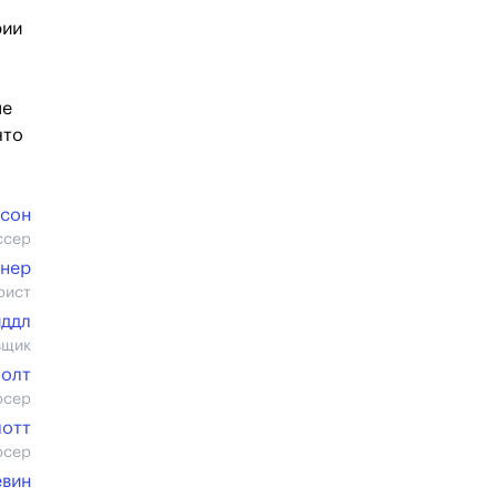
рии
а
ме
что
рсон
ссер
снер
рист
иддл
вщик
Болт
юсер
лотт
юсер
евин