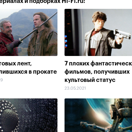
риалах и подборках Hi-Fi.ru:
товых лент,
7 плохих фантастичес
лившихся в прокате
фильмов, получивших
культовый статус
19
23.05.2021