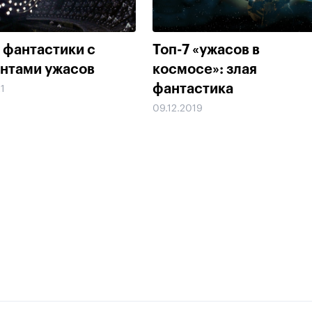
0 фантастики с
Топ-7 «ужасов в
нтами ужасов
космосе»: злая
фантастика
21
09.12.2019