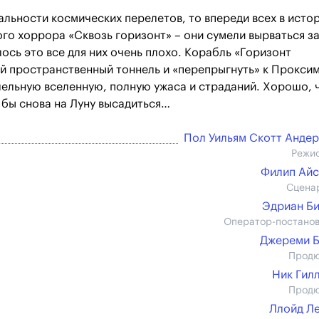
дальности космических перелетов, то впереди всех в исто
го хоррора «Сквозь горизонт» – они сумели вырваться з
ось это все для них очень плохо. Корабль «Горизонт
й пространственный тоннель и «перепрыгнуть» к Прокси
лельную вселенную, полную ужаса и страданий. Хорошо, 
м бы снова на Луну высадиться…
Пол Уильям Скотт Анде
Режи
Филип Ай
Сцена
Эдриан Б
Оператор-постано
Джереми 
Прод
Ник Гил
Прод
Ллойд Л