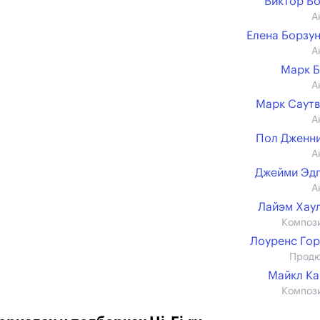
Виктор Б
А
Елена Борзу
А
Марк 
А
Марк Саут
А
Пол Дженн
А
Джейми Эд
А
Лайэм Хау
Композ
Лоуренс Го
Прод
Майкл К
Композ