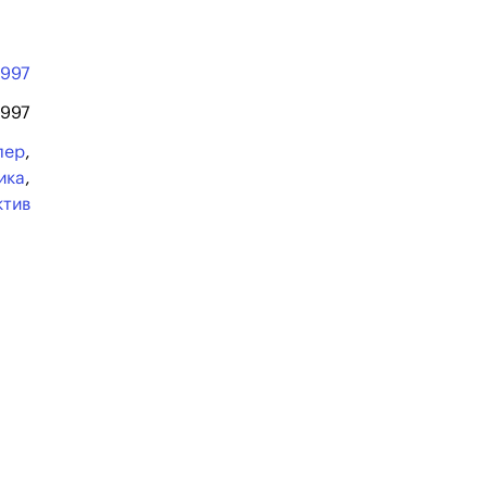
1997
1997
лер
,
ика
,
ктив