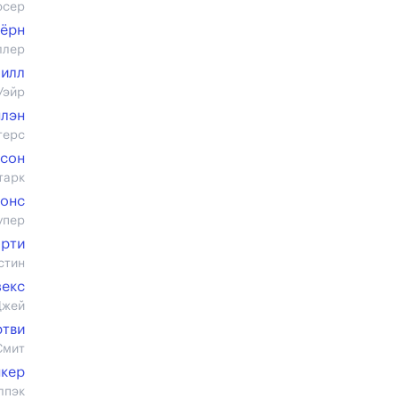
юсер
ёрн
ллер
илл
Уэйр
нлэн
терс
дсон
тарк
жонс
упер
орти
стин
зекс
Джей
тви
Смит
нкер
лпэк