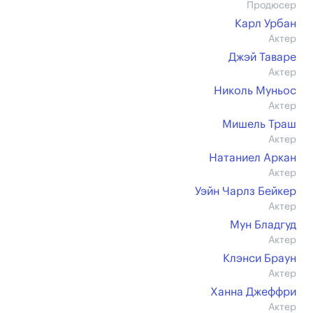
Продюсер
Карл Урбан
Актер
Джэй Таваре
Актер
Николь Муньос
Актер
Мишель Траш
Актер
Натаниел Аркан
Актер
Уэйн Чарлз Бейкер
Актер
Мун Бладгуд
Актер
Клэнси Браун
Актер
Ханна Джеффри
Актер