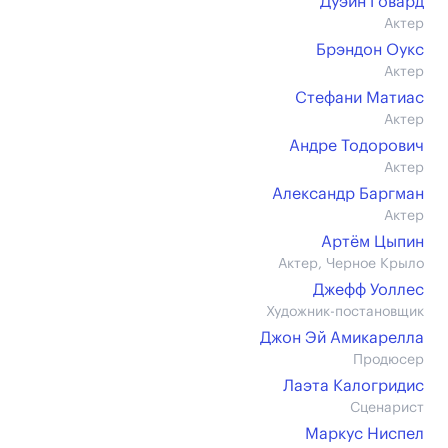
Дуэйн Говард
Актер
Брэндон Оукс
Актер
Стефани Матиас
Актер
Андре Тодорович
Актер
Александр Баргман
Актер
Артём Цыпин
Актер, Черное Крыло
Джефф Уоллес
Художник-постановщик
Джон Эй Амикарелла
Продюсер
Лаэта Калогридис
Сценарист
Маркус Ниспел