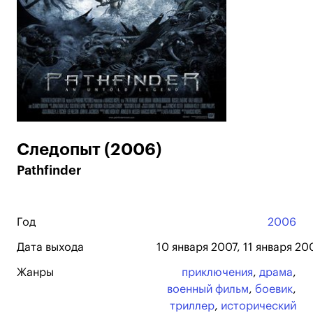
Следопыт (2006)
Pathfinder
Год
2006
Дата выхода
10 января 2007, 11 января 20
Жанры
приключения
,
драма
,
военный фильм
,
боевик
,
триллер
,
исторический