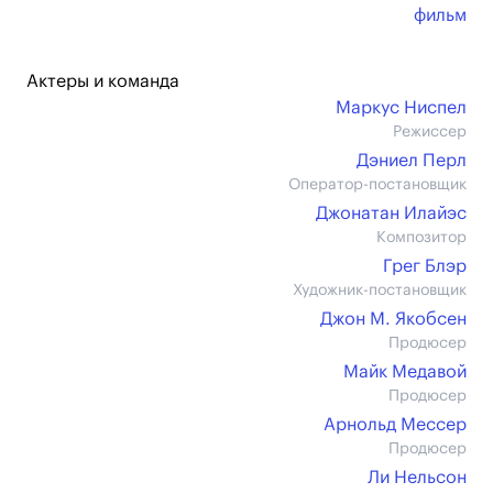
фильм
Актеры и команда
Маркус Ниспел
Режиссер
Дэниел Перл
Оператор-постановщик
Джонатан Илайэс
Композитор
Грег Блэр
Художник-постановщик
Джон М. Якобсен
Продюсер
Майк Медавой
Продюсер
Арнольд Мессер
Продюсер
Ли Нельсон