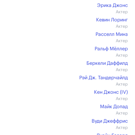
Эрика Джонс
Актер
Кевин Лоринг
Актер
Расселл Минз
Актер
Ральф Мёллер
Актер
Беркели Даффилд
Актер
Рэй Дж. Тандерчайлд
Актер
Кен Джонс (IV)
Актер
Майк Допад
Актер
Вуди Джеффрис
Актер