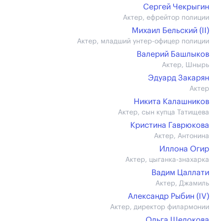
Сергей Чекрыгин
Актер, ефрейтор полиции
Михаил Бельский (II)
Актер, младший унтер-офицер полиции
Валерий Башлыков
Актер, Шнырь
Эдуард Закарян
Актер
Никита Калашников
Актер, сын купца Татищева
Кристина Гаврюкова
Актер, Антонина
Иллона Огир
Актер, цыганка-знахарка
Вадим Цаллати
Актер, Джамиль
Александр Рыбин (IV)
Актер, директор филармонии
Ольга Щелокова