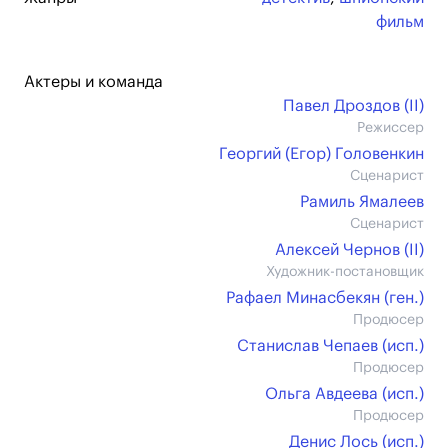
фильм
Актеры и команда
Павел Дроздов (II)
Режиссер
Георгий (Егор) Головенкин
Сценарист
Рамиль Ямалеев
Сценарист
Алексей Чернов (II)
Художник-постановщик
Рафаел Минасбекян (ген.)
Продюсер
Станислав Чепаев (иcп.)
Продюсер
Ольга Авдеева (иcп.)
Продюсер
Денис Лось (иcп.)