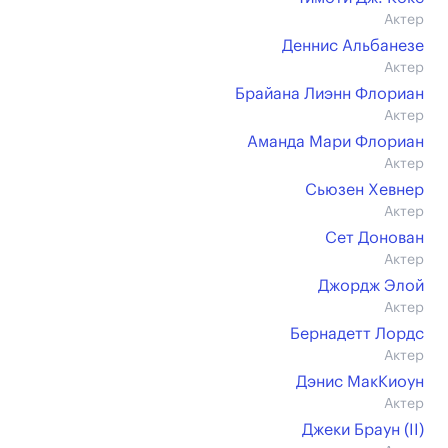
Актер
Деннис Альбанезе
Актер
Брайана Лиэнн Флориан
Актер
Аманда Мари Флориан
Актер
Сьюзен Хевнер
Актер
Сет Донован
Актер
Джордж Элой
Актер
Бернадетт Лордс
Актер
Дэнис МакКиоун
Актер
Джеки Браун (II)