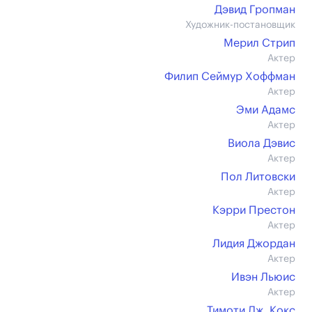
Дэвид Гропман
Художник-постановщик
Мерил Стрип
Актер
Филип Сеймур Хоффман
Актер
Эми Адамс
Актер
Виола Дэвис
Актер
Пол Литовски
Актер
Кэрри Престон
Актер
Лидия Джордан
Актер
Ивэн Льюис
Актер
Тимоти Дж. Кокс