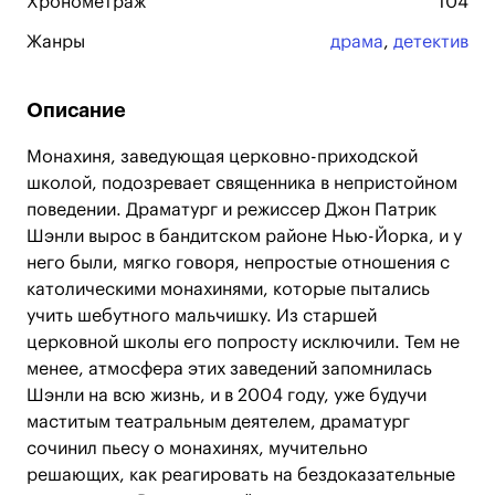
Хронометраж
104
Жанры
драма
,
детектив
Описание
Монахиня, заведующая церковно-приходской
школой, подозревает священника в непристойном
поведении. Драматург и режиссер Джон Патрик
Шэнли вырос в бандитском районе Нью-Йорка, и у
него были, мягко говоря, непростые отношения с
католическими монахинями, которые пытались
учить шебутного мальчишку. Из старшей
церковной школы его попросту исключили. Тем не
менее, атмосфера этих заведений запомнилась
Шэнли на всю жизнь, и в 2004 году, уже будучи
маститым театральным деятелем, драматург
сочинил пьесу о монахинях, мучительно
решающих, как реагировать на бездоказательные