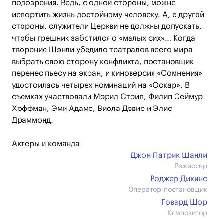
подозрения. Ведь, с одной стороны, можно
испортить жизнь достойному человеку. А, с другой
стороны, служители Церкви не должны допускать,
чтобы грешник заботился о «малых сих»… Когда
творение Шэнли убедило театралов всего мира
выбрать свою сторону конфликта, постановщик
перенес пьесу на экран, и киноверсия «Сомнения»
удостоилась четырех номинаций на «Оскар». В
съемках участвовали Мэрил Стрип, Филип Сеймур
Хоффман, Эми Адамс, Виола Дэвис и Элис
Драммонд.
Актеры и команда
Джон Патрик Шанли
Режиссер
Роджер Дикинс
Оператор-постановщик
Говард Шор
Композитор