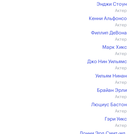
Энджи Стоун
Актер
Кенни Альфонсо
Актер
Филлип ДеВона
Актер
Марк Хикс
Актер
Джо Нин Уильямс
Актер
Уильям Нинан
Актер
Брайан Эрли
Актер
Люциус Бастон
Актер
Гэри Уикс
Актер
Лонни Эрл Смит-мл.