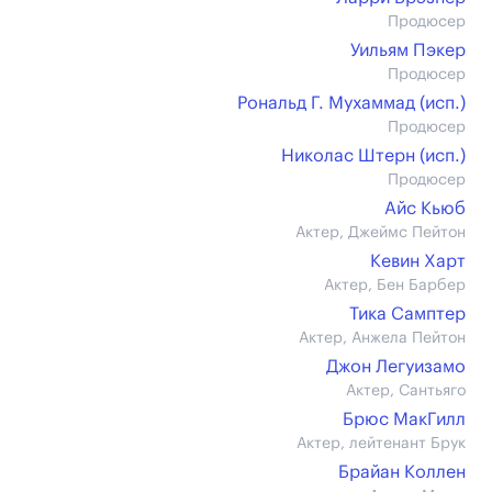
Продюсер
Уильям Пэкер
Продюсер
Рональд Г. Мухаммад (иcп.)
Продюсер
Николас Штерн (иcп.)
Продюсер
Айс Кьюб
Актер, Джеймс Пейтон
Кевин Харт
Актер, Бен Барбер
Тика Самптер
Актер, Анжела Пейтон
Джон Легуизамо
Актер, Сантьяго
Брюс МакГилл
Актер, лейтенант Брук
Брайан Коллен