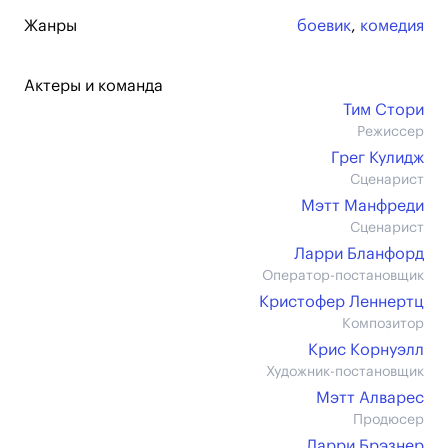
Жанры
боевик
,
комедия
Актеры и команда
Тим Стори
Режиссер
Грег Кулидж
Сценарист
Мэтт Манфреди
Сценарист
Ларри Бланфорд
Оператор-постановщик
Кристофер Леннертц
Композитор
Крис Корнуэлл
Художник-постановщик
Мэтт Алварес
Продюсер
Ларри Брэзнер