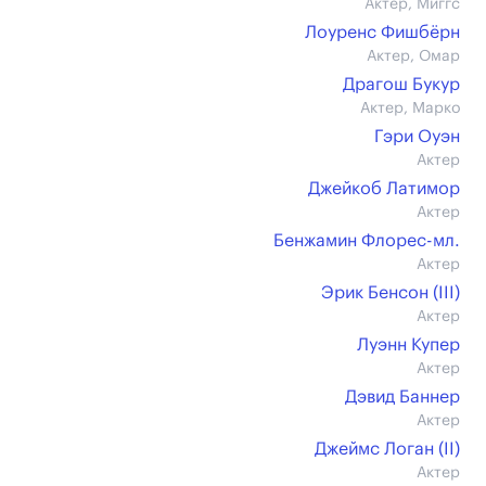
Актер, Миггс
Лоуренс Фишбёрн
Актер, Омар
Драгош Букур
Актер, Марко
Гэри Оуэн
Актер
Джейкоб Латимор
Актер
Бенжамин Флорес-мл.
Актер
Эрик Бенсон (III)
Актер
Луэнн Купер
Актер
Дэвид Баннер
Актер
Джеймс Логан (II)
Актер