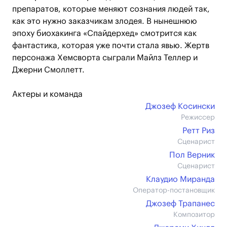
препаратов, которые меняют сознания людей так,
как это нужно заказчикам злодея. В нынешнюю
эпоху биохакинга «Спайдерхед» смотрится как
фантастика, которая уже почти стала явью. Жертв
персонажа Хемсворта сыграли Майлз Теллер и
Джерни Смоллетт.
Актеры и команда
Джозеф Косински
Режиссер
Ретт Риз
Сценарист
Пол Верник
Сценарист
Клаудио Миранда
Оператор-постановщик
Джозеф Трапанес
Композитор