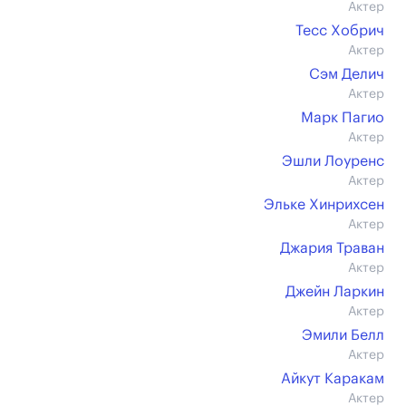
Актер
Тесс Хобрич
Актер
Сэм Делич
Актер
Марк Пагио
Актер
Эшли Лоуренс
Актер
Эльке Хинрихсен
Актер
Джария Траван
Актер
Джейн Ларкин
Актер
Эмили Белл
Актер
Айкут Каракам
Актер