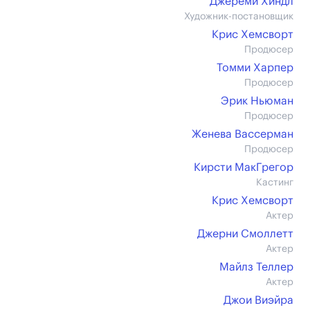
Джереми Хиндл
Художник-постановщик
Крис Хемсворт
Продюсер
Томми Харпер
Продюсер
Эрик Ньюман
Продюсер
Женева Вассерман
Продюсер
Кирсти МакГрегор
Кастинг
Крис Хемсворт
Актер
Джерни Смоллетт
Актер
Майлз Теллер
Актер
Джои Виэйра