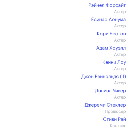
Рэйчел Форсайт
Актер
Ёсинао Аонума
Актер
Кори Бестон
Актер
Адам Хоуэлл
Актер
Кенни Лоу
Актер
Джон Рейнольдс (II)
Актер
Дэниэл Уивер
Актер
Джереми Стеклер
Продюсер
Стиви Рэй
Кастинг