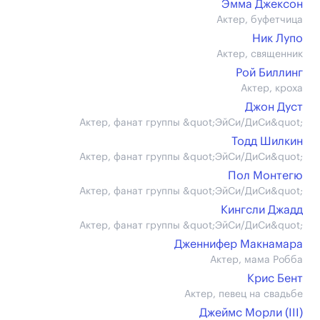
Эмма Джексон
Актер, буфетчица
Ник Лупо
Актер, священник
Рой Биллинг
Актер, кроха
Джон Дуст
Актер, фанат группы &quot;ЭйСи/ДиСи&quot;
Тодд Шилкин
Актер, фанат группы &quot;ЭйСи/ДиСи&quot;
Пол Монтегю
Актер, фанат группы &quot;ЭйСи/ДиСи&quot;
Кингсли Джадд
Актер, фанат группы &quot;ЭйСи/ДиСи&quot;
Дженнифер Макнамара
Актер, мама Робба
Крис Бент
Актер, певец на свадьбе
Джеймс Морли (III)