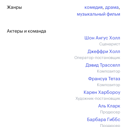
Жанры
комедия
,
драма
,
музыкальный фильм
Актеры и команда
Шон Ангус Холл
Сценарист
Джеффри Холл
Оператор-постановщик
Дэвид Трасселл
Композитор
Франсуа Тетаз
Композитор
Карен Харбороу
Художник-постановщик
Аль Кларк
Продюсер
Барбара Гиббс
Продюсер