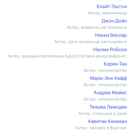
Блайт Эштон
Актер, именинница
Джон Дойл
Актер, владелец автосервиса
Никки Виссер
Актер, дочь владельца автосервиса
Наоми Робсон
Актер, ведущий программы &quot;Сегодня вечером&quot;
Карен Тан
Актер, телерепортёр
Мари-Энн Кифф
Актер, телерепортёр
Андреа Майес
Актер, телерепортёр
Тельма Ламсден
Актер, старушка в душе
Квентин Кенихан
Актер, человек в фургоне