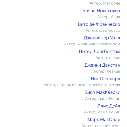
Актер, Матрона
Бояна Новакович
Актер, Анна
Вито де Франческо
Актер, шеф-повар
Дженнифер Уолл
Актер, женщина с твистером
Питер Лонгботтом
Актер, певец
Дженни Данстан
Актер, певица
Ник Шеппард
Актер, парень из рекламного агентства
Билл МакКласки
Актер, папа Ронни
Элис Дейл
Актер, мама Ронни
Марк МакОлли
Актер, поющий дуэт