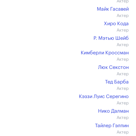
Актер
Майк Гасавей
Актер
Хиро Кода
Актер
Р. Мэтью Шейб
Актер
Кимберли Кроссман
Актер
Люк Секстон
Актер
Тед Барба
Актер
Кэззи Луис Серегино
Актер
Нико Далман
Актер
Тайлер Гэлпин
Актер