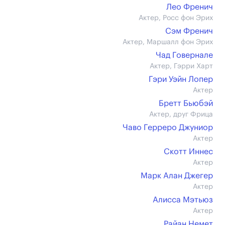
Лео Френич
Актер, Росс фон Эрих
Сэм Френич
Актер, Маршалл фон Эрих
Чад Говернале
Актер, Гэрри Харт
Гэри Уэйн Лопер
Актер
Бретт Бьюбэй
Актер, друг Фрица
Чаво Герреро Джуниор
Актер
Скотт Иннес
Актер
Марк Алан Джегер
Актер
Алисса Мэтьюз
Актер
Райан Немет