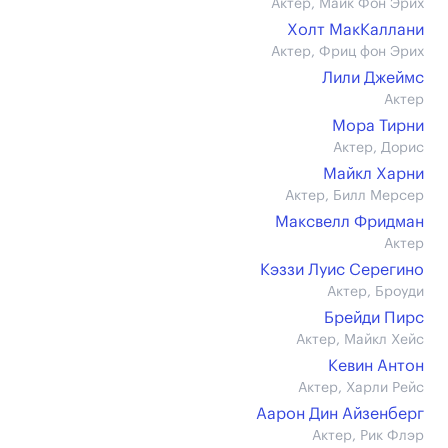
Актер, Майк Фон Эрих
Холт МакКаллани
Актер, Фриц фон Эрих
Лили Джеймс
Актер
Мора Тирни
Актер, Дорис
Майкл Харни
Актер, Билл Мерсер
Максвелл Фридман
Актер
Кэззи Луис Серегино
Актер, Броуди
Брейди Пирс
Актер, Майкл Хейс
Кевин Антон
Актер, Харли Рейс
Аарон Дин Айзенберг
Актер, Рик Флэр