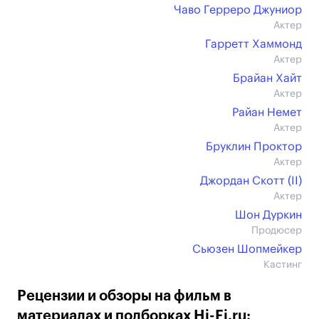
Чаво Герреро Джуниор
Актер
Гарретт Хаммонд
Актер
Брайан Хайт
Актер
Райан Немет
Актер
Бруклин Проктор
Актер
Джордан Скотт (II)
Актер
Шон Дуркин
Продюсер
Сьюзен Шопмейкер
Кастинг
Рецензии и обзоры на фильм в
материалах и подборках Hi-Fi.ru: