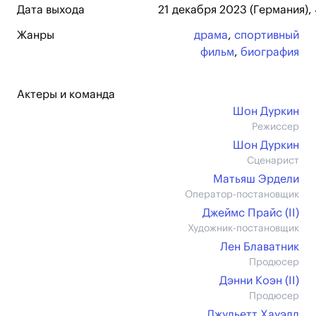
Дата выхода
21 декабря 2023 (Германия), 
Жанры
драма
,
спортивный
фильм
,
биография
Актеры и команда
Шон Дуркин
Режиссер
Шон Дуркин
Сценарист
Матьяш Эрдели
Оператор-постановщик
Джеймс Прайс (II)
Художник-постановщик
Лен Блаватник
Продюсер
Дэнни Коэн (II)
Продюсер
Джульетт Хауэлл