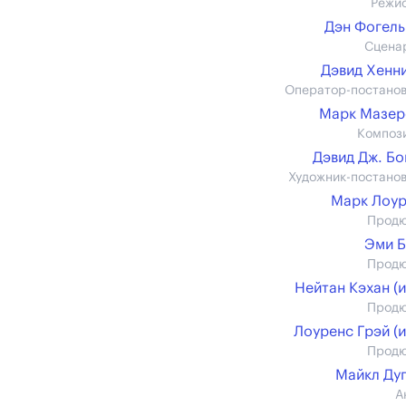
Режи
Дэн Фогел
Сцена
Дэвид Хенн
Оператор-постано
Марк Мазер
Композ
Дэвид Дж. Б
Художник-постано
Марк Лоу
Прод
Эми 
Прод
Нейтан Кэхан (и
Прод
Лоуренс Грэй (и
Прод
Майкл Ду
А