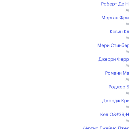
Роберт Де 
А
Морган Фри
А
Кевин К
А
Мэри Стинбе
А
Джерри Ферр
А
Романи М
А
Роджер 
А
Джордж Кр
А
Кел О&#39;
А
Кёртис Джеймс Дже