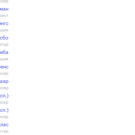
ссер
ьман
рист
ингс
вщик
сбо
итор
омба
вщик
ренс
юсер
Баэр
юсер
cп.)
юсер
cп.)
юсер
глас
ктер