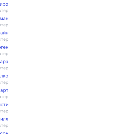
Ниро
ктер
ман
ктер
лайн
ктер
рген
ктер
ара
ктер
алко
ктер
Барт
ктер
исти
ктер
Нилл
ктер
ксон