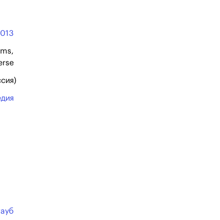
2013
lms,
erse
ссия)
едия
тауб