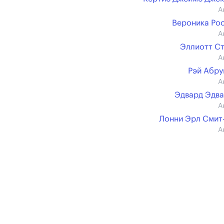
А
Вероника Ро
А
Эллиотт С
А
Рэй Абр
А
Эдвард Эдв
А
Лонни Эрл Смит
А