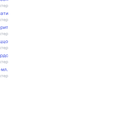
ктер
сати
ктер
трит
ктер
уццо
ктер
ардс
ктер
-мл.
ктер