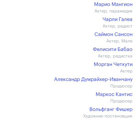
Марио Мангион
Актер, парамедик
Чарли Галеа
Актер, радист
Саймон Сансон
Актер, Мале
Фелисити Бабао
Актер, радистка
Морган Четкути
Актер
Александр Думрайхер-Иванчану
Продюсер
Маркос Кантис
Продюсер
Вольфганг Фишер
Художник-постановщик