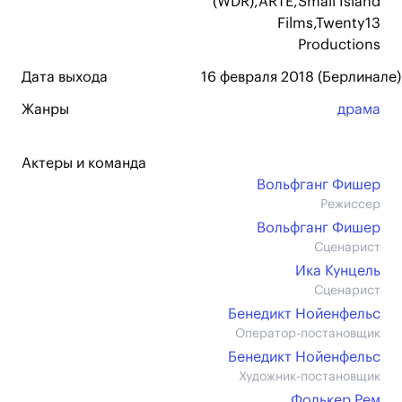
(WDR),ARTE,Small Island
Films,Twenty13
Productions
Дата выхода
16 февраля 2018 (Берлинале)
Жанры
драма
Актеры и команда
Вольфганг Фишер
Режиссер
Вольфганг Фишер
Сценарист
Ика Кунцель
Сценарист
Бенедикт Нойенфельс
Оператор-постановщик
Бенедикт Нойенфельс
Художник-постановщик
Фолькер Рем