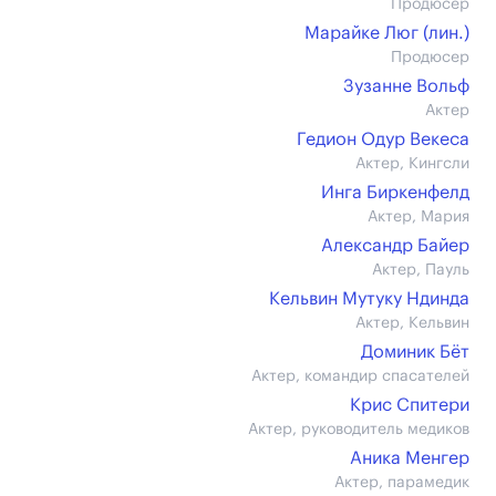
Продюсер
Марайке Люг (лин.)
Продюсер
Зузанне Вольф
Актер
Гедион Одур Векеса
Актер, Кингсли
Инга Биркенфелд
Актер, Мария
Александр Байер
Актер, Пауль
Кельвин Мутуку Ндинда
Актер, Кельвин
Доминик Бёт
Актер, командир спасателей
Крис Спитери
Актер, руководитель медиков
Аника Менгер
Актер, парамедик