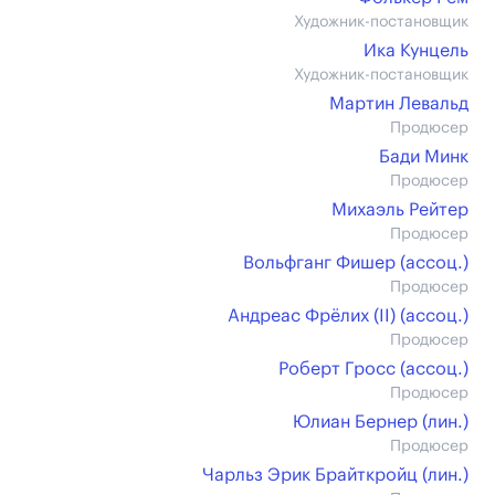
Художник-постановщик
Ика Кунцель
Художник-постановщик
Мартин Левальд
Продюсер
Бади Минк
Продюсер
Михаэль Рейтер
Продюсер
Вольфганг Фишер (ассоц.)
Продюсер
Андреас Фрёлих (II) (ассоц.)
Продюсер
Роберт Гросс (ассоц.)
Продюсер
Юлиан Бернер (лин.)
Продюсер
Чарльз Эрик Брайткройц (лин.)